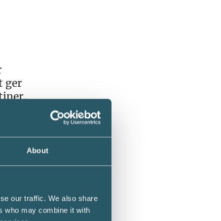
r
t ger
tiner.
About
ättar
se our traffic. We also share
ers who may combine it with