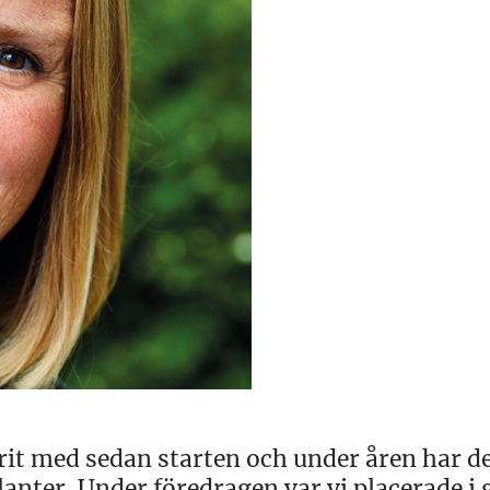
rit med sedan starten och under åren har d
anter. Under föredragen var vi placerade i