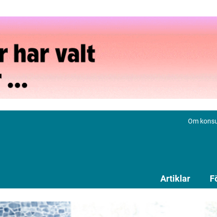
Om konsu
Artiklar
F