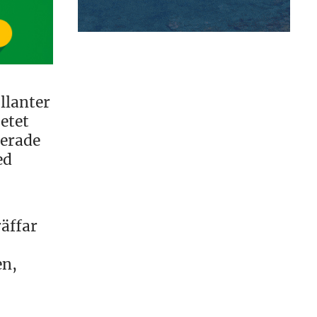
llanter
betet
erade
ed
räffar
en,