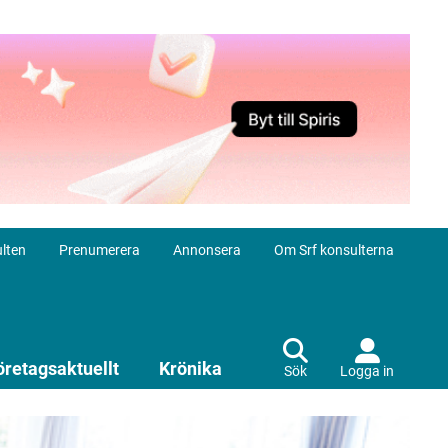
lten
Prenumerera
Annonsera
Om Srf konsulterna
öretagsaktuellt
Krönika
Sök
Logga in