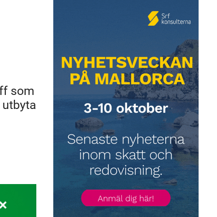
off som
h utbyta