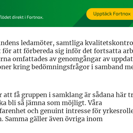
mndens ledamöter, samtliga kvalitetskontro
för att förbereda sig inför det fortsatta ar
arna omfattades av genomgångar av uppdat
sioner kring bedömningsfrågor i samband m
 att få gruppen i samklang är sådana här t
a bli så jämna som möjligt. Våra
farenhet och genuint intresse för yrkesroll
m. Samma gäller även övriga inom