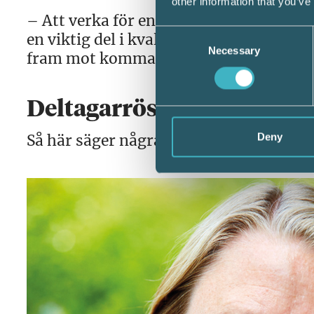
other information that you’ve
– Att verka för en jämn kvalitetsnivå 
Consent
en viktig del i kvalitetskontrollarbetet
Necessary
Selection
fram mot kommande arbete, avslutar 
Deltagarröster
Deny
Så här säger några av kvalitetskontrol