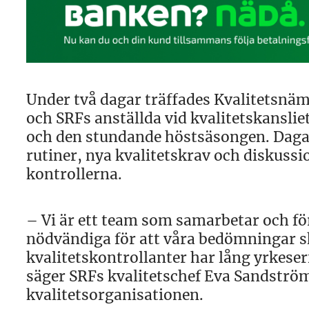
Under två dagar träffades Kvalitetsnä
och SRFs anställda vid kvalitetskansliet 
och den stundande höstsäsongen. Dag
rutiner, nya kvalitetskrav och diskus
kontrollerna.
– Vi är ett team som samarbetar och för
nödvändiga för att våra bedömningar sk
kvalitetskontrollanter har lång yrkeser
säger SRFs kvalitetschef Eva Sandströ
kvalitetsorganisationen.