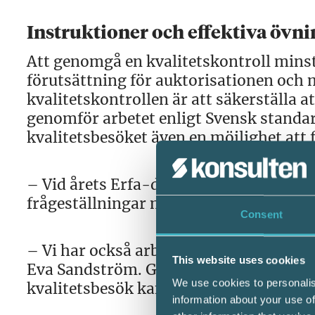
Instruktioner och effektiva övni
Att genomgå en kvalitetskontroll minst v
förutsättning för auktorisationen och 
kvalitetskontrollen är att säkerställa 
genomför arbetet enligt Svensk standar
kvalitetsbesöket även en möjlighet att 
– Vid årets Erfa-dagar har vi varvat i
frågeställningar med bikupe-diskussion
Consent
– Vi har också arbetat med övningar i d
This website uses cookies
Eva Sandström. Genom att analysera akt
We use cookies to personalis
kvalitetsbesök kan kontrollen genomför
information about your use of