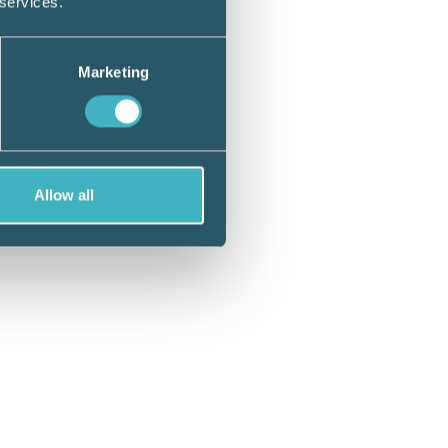
 services.
lter är
 ser
Marketing
Allow all
dagar: