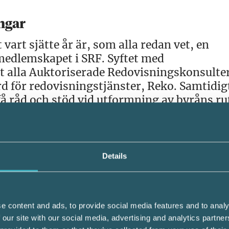
ngar
art sjätte år är, som alla redan vet, en
medlemskapet i SRF. Syftet med
att alla Auktoriserade Redovisningskonsulte
d för redovisningstjänster, Reko. Samtidig
få råd och stöd vid utformning av byråns ru
nformation om uppdateringar och speciella
er, säger kvalitetsrådgivare Åse Hansen.
Details
e olika dataverktyg vi använder oss av, ber
uellt redovisningsmaterial före ett
e content and ads, to provide social media features and to analy
as effektivare.
 our site with our social media, advertising and analytics partn