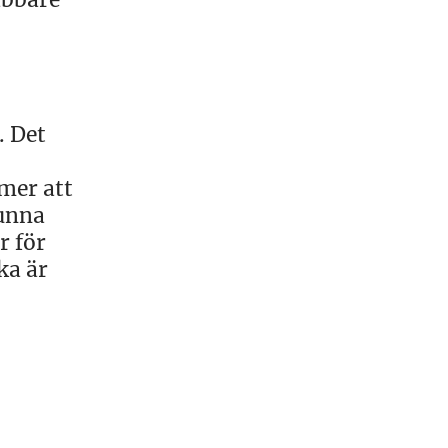
. Det
mer att
kunna
r för
ka är