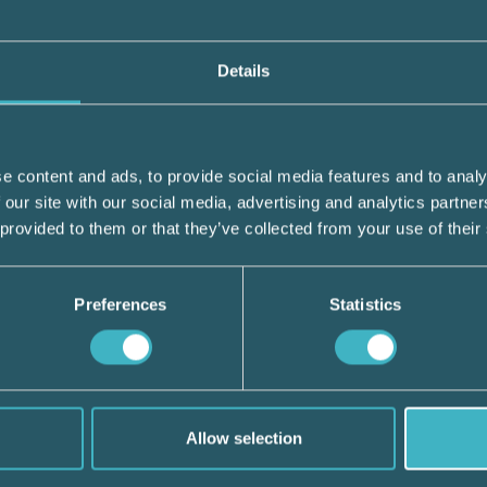
 normala rutinerna är den för kravet på
äntas den anställde att styrka frånvaron 
Details
r nu ett uppskjutet krav på läkarintyg frå
rioden, det vill säga en förlängning till oc
e content and ads, to provide social media features and to analy
 our site with our social media, advertising and analytics partn
 provided to them or that they’ve collected from your use of their
söka om anstånd med inbetalning moms,
teverket. Anstånd med inbetalning av avdra
Preferences
Statistics
r har tidigare beviljas för högst
ngsperioder som infaller under januari 202
m att omfatta även redovisningsperioderna 
beviljas för högst nio redovisningsperiode
Allow selection