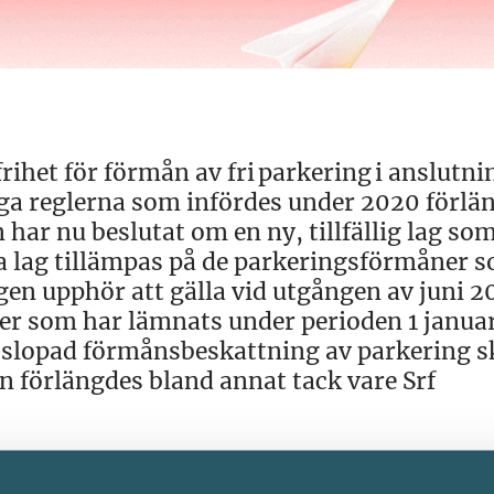
rihet för förmån av fri parkering i anslutnin
lliga reglerna som infördes under 2020 förlä
n har nu beslutat om en ny, tillfällig lag so
iga lag tillämpas på de parkeringsförmåner 
gen upphör att gälla vid utgången av juni 2
er som har lämnats under perioden 1 janua
t slopad förmånsbeskattning av parkering s
n förlängdes bland annat tack vare Srf