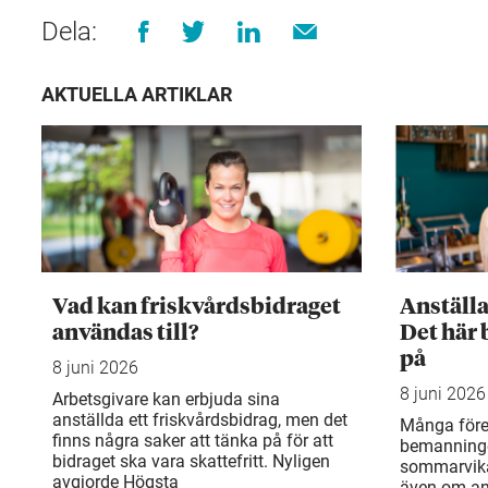
Dela:
AKTUELLA ARTIKLAR
Vad kan friskvårdsbidraget
Anställ
användas till?
Det här 
på
8 juni 2026
8 juni 2026
Arbetsgivare kan erbjuda sina
anställda ett friskvårdsbidrag, men det
Många före
finns några saker att tänka på för att
bemanning
bidraget ska vara skattefritt. Nyligen
sommarvika
avgjorde Högsta
även om an