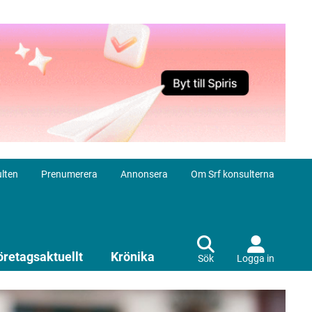
lten
Prenumerera
Annonsera
Om Srf konsulterna
öretagsaktuellt
Krönika
Sök
Logga in