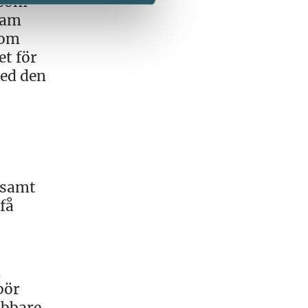
 som
ram
som
et för
med den
 samt
få
m
bör
abbare