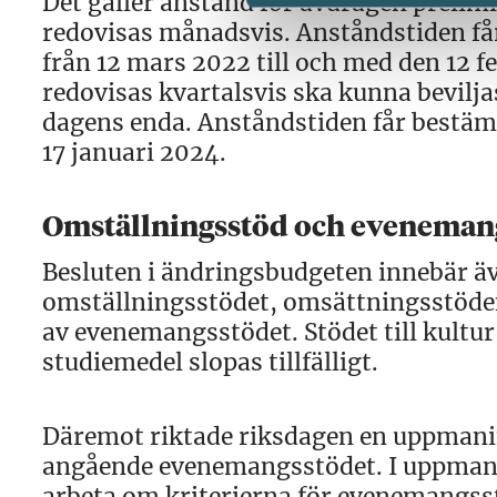
Det gäller anstånd för avdragen preli
redovisas månadsvis. Anståndstiden får 
från 12 mars 2022 till och med den 12 
redovisas kvartalsvis ska kunna bevil­ja
dagens enda. Anståndstiden får bestämma
17 januari 2024.
Omställningsstöd och eveneman
Besluten i ändringsbudgeten innebär äv
omställningsstödet, omsättningsstöden
av evenemangsstödet. Stödet till kultur 
studiemedel slopas tillfälligt.
Däremot riktade riksdagen en uppmaning
angående evenemangsstödet. I uppman
arbeta om kriterierna för evenemangsst