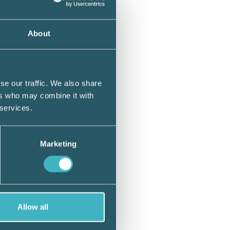
med ett
About
n
h med
se our traffic. We also share
ers who may combine it with
 services.
gen
Marketing
0 –
oktober
r.
Allow all