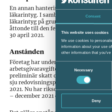
En annan hantering som har frångått de
läkarintyg. I samband med sjukdom förv
Consent
läkarintyg på grund av sjukdom. Det bli
åttonde till den femtonde dagen i sjukpe
This website uses cookies
30 april 2021.
We use cookies to personalis
information about your use of
Anstånden
other information that you’ve
Företag har under pandemin kunna an
Consent
arbetsgivaravgifter och skatt till Skat
Necessary
Selection
preliminär skatt och arbets­givaravgifte
sju redovisningsperioder för redovisni
2021. Nu har riksdagen fattat beslut o
– december 2021 och att anståndet kan 
Deny