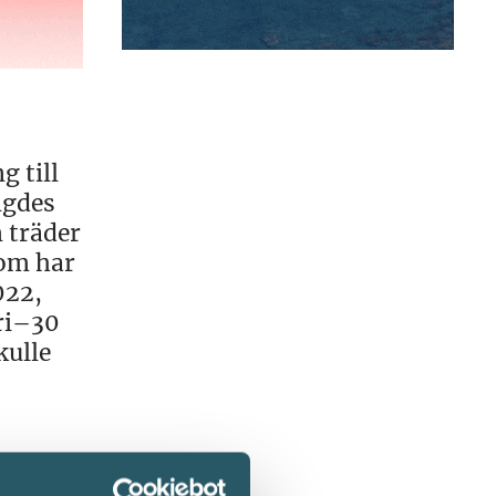
g till
ngdes
m träder
som har
022,
ri–30
kulle