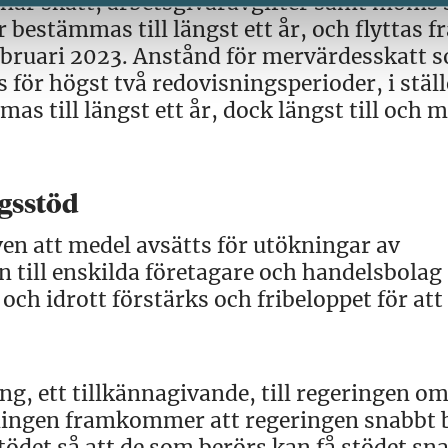
minär skatt, arbetsgivaravgifter samt moms
bestämmas till längst ett år, och flyttas f
februari 2023. Anstånd för mervärdesskatt 
s för högst två redovisningsperioder, i ställ
s till längst ett år, dock längst till och 
gsstöd
en att medel avsätts för utökningar av
 till enskilda företagare och handelsbolag
och idrott förstärks och fribeloppet för att 
, ett tillkännagivande, till regeringen o
ingen framkommer att regeringen snabbt 
ödet så att de som berörs kan få stödet sn