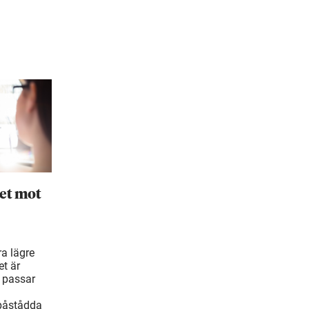
et mot
ra lägre
t är
 passar
 påstådda