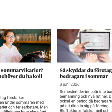
a sommarvikarier?
Så skyddar du företag
behöver du ha koll
bedragare i sommar
8 juni 2026
Semestertider innebär inte ba
bemanning och nya rutiner. De
tag förstärker
också en period då bedragare
en under sommaren med
på att rikta in sig på företag.
rier och feriearbetare. Men
Bluffakturor, falska mejl och
ställningen bara ska pågå