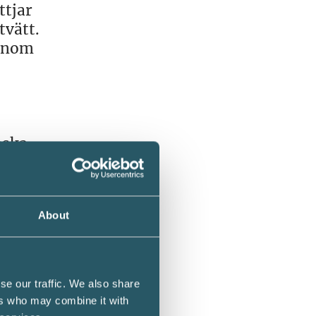
ttjar
tvätt.
genom
nska
hetens
About
t och
se our traffic. We also share
ers who may combine it with
m djup