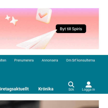
lten
Prenumerera
Annonsera
Om Srf konsulterna
öretagsaktuellt
Krönika
Sök
Logga in