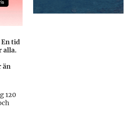
 En tid
 alla.
r än
g 120
och