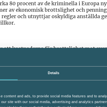
Cirka 80 procent av de kriminella i Europa ny
ormer av ekonomisk brottslighet och penning
a regler och utnyttjar oskyldiga anställda 
illkor.
ar att kostnaderna för brottslighet mot sve
or, vilket motsvarar tre gånger Polismyndig
Details
 senaste året fallit offer för bedrägeribrot
 intäktskälla för kriminella gäng än
e content and ads, to provide social media features and to analy
 our site with our social media, advertising and analytics partn
 av företag och många företagare vittnar o