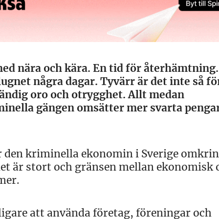
ed nära och kära. En tid för återhämtning.
ugnet några dagar. Tyvärr är det inte så för
tändig oro och otrygghet. Allt medan
iminella gängen omsätter mer svarta penga
 den kriminella ekonomin i Sverige omkrin
let är stort och gränsen mellan ekonomisk 
mer.
nligare att använda företag, föreningar och