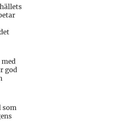
hällets
betar
det
a med
ar god
n
ld som
gens