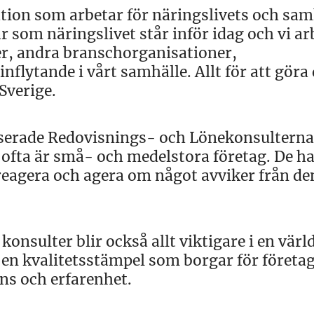
sation som arbetar för näringslivets och sam
 som näringslivet står inför idag och vi ar
r, andra branschorganisationer,
flytande i vårt samhälle. Allt för att göra 
Sverige.
serade Redovisnings- och Lönekonsultern
 ofta är små- och medelstora företag. De h
reagera och agera om något avviker från de
onsulter blir också allt viktigare i en vär
r en kvalitetsstämpel som borgar för företa
ns och erfarenhet.