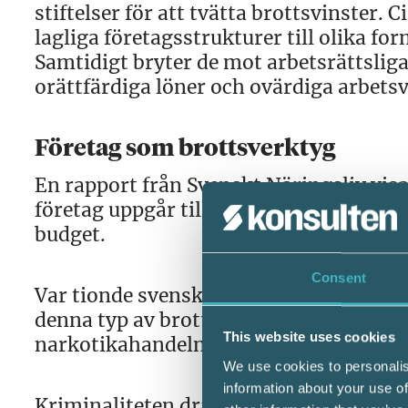
stiftelser för att tvätta brottsvinster. 
lagliga företagsstrukturer till olika f
Samtidigt bryter de mot arbetsrättslig
orättfärdiga löner och ovärdiga arbetsv
Företag som brottsverktyg
En rapport från Svenskt Näringsliv vis
företag uppgår till 100 miljarder kron
budget.
Consent
Var tionde svenskt företag har under det
denna typ av brott utgör idag en större
This website uses cookies
narkotikahandeln.
We use cookies to personalis
information about your use of
Kriminaliteten drabbar alla olika typer