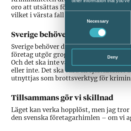
other information that you’ve
oro att utsättas för brott. Detta skapa
vilket i värsta fall kan leda till att de 
Consent
Necessary
Selection
Sverige behöver företagen
Sverige behöver de små och mellanstora
företag utgör grogrunden för framtiden
Deny
Och det ska inte vara kriminalitet som
eller inte. Det ska vara en självklarhet a
utnyttjas som brottsverktyg för krimin
Tillsammans gör vi skillnad
Läget kan verka hopplöst, men jag tror
den svenska företagarhimlen – om vi a