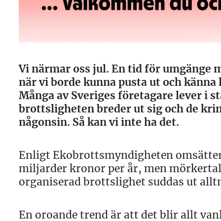
Vi närmar oss jul. En tid för umgänge m
när vi borde kunna pusta ut och känna l
Många av Sveriges företagare lever i s
brottsligheten breder ut sig och de kr
någonsin. Så kan vi inte ha det.
Enligt Ekobrottsmyndigheten omsätter
miljarder kronor per år, men mörkerta
organiserad brottslighet suddas ut allt
En oroande trend är att det blir allt va