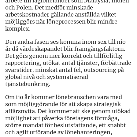
arbete till låglöneländer som Malaysia, Indien
och Polen. Det medför minskade
arbetskostnader gällande anställda vilket
möjliggörs när löneprocessen blir mindre
komplex.
Den andra fasen ses komma inom sex till nio
år då värdeskapandet blir framgångsfaktorn.
Det görs genom mer korrekt och tillförlitlig
rapportering, utökat antal tjänster, förbättrade
svarstider, minskat antal fel, outsourcing på
global nivå och systematiserad
tjänstebunkring.
Om tio år kommer lönebranschen vara med
som möjliggörande för att skapa strategisk
affärsnytta. Det kommer att ske genom utökad
möjlighet att påverka företagens förmåga,
större mandat för beslutsfattande, ett snabbt
och agilt utförande av lönehanteringen,