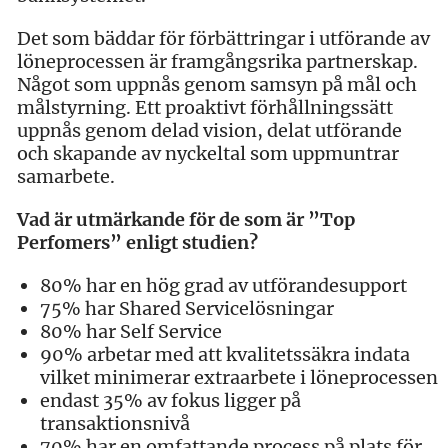
Det som bäddar för förbättringar i utförande av
löneprocessen är framgångsrika partnerskap.
Något som uppnås genom samsyn på mål och
målstyrning. Ett proaktivt förhållningssätt
uppnås genom delad vision, delat utförande
och skapande av nyckeltal som uppmuntrar
samarbete.
Vad är utmärkande för de som är ”Top
Perfomers” enligt studien?
80% har en hög grad av utförandesupport
75% har Shared Servicelösningar
80% har Self Service
90% arbetar med att kvalitetssäkra indata
vilket minimerar extraarbete i löneprocessen
endast 35% av fokus ligger på
transaktionsnivå
70% har en omfattande process på plats för