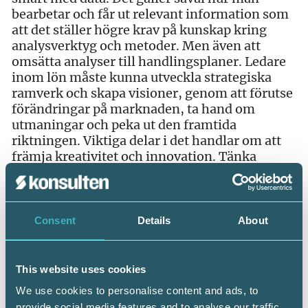
bearbetar och får ut relevant information som
att det ställer högre krav på kunskap kring
analysverktyg och metoder. Men även att
omsätta analyser till handlingsplaner. Ledare
inom lön måste kunna utveckla strategiska
ramverk och skapa visioner, genom att förutse
förändringar på marknaden, ta hand om
utmaningar och peka ut den framtida
riktningen. Viktiga delar i det handlar om att
främja kreativitet och innovation. Tänka
utanför boxen, med annorlunda och nya idéer
eller nya kombinationer av idéer. För det krävs
att nyfikenhet, breda intressen och
konstruktiv kritik får frodas. För det gäller att
Consent
Details
About
skapa och identifiera nya mönster.
Affärsmannaskapet med förmåga att förstå
kärnverksamhetens drivkrafter, förstå vad
This website uses cookies
som påverkar företaget och hur prioriteringar
We use cookies to personalise content and ads, to
ska göras är en framgångsfaktor. och i detta
provide social media features and to analyse our traffic.