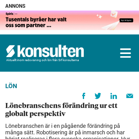
ANNONS
Aktuellt inom redovisning och lön från Srf konsulterna
LÖN
Lönebranschens förändring ur ett
globalt perspektiv
Lönebranschen är i en pågående förändring på
många sätt. Robotisering är på inmarsch och har
börjat realiseras i flera svenska organisationer. Hur