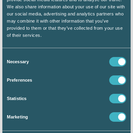
förmågan att identifiera problem för att kunna
We also share information about your use of our site with
se och prioritera alternativa lösningar. När det
our social media, advertising and analytics partners who
gäller management så ställer
may combine it with other information that you’ve
relationsskapande, som är förutsättning för
provided to them or that they’ve collected from your use
framgång, högre krav på personliga
of their services.
egenskaper som hög social och emotionell
intelligens. Det innebär att kunna hantera
relationer för att skapa positivt inflytande på
Consent
beslutsfattande på ett öppet, tillgängligt och
Necessary
Selection
samarbetsfrämjande sätt. Den framtida
ledaren inom lön arbetar agilt med en
förändringsorientering, samtidigt som
Preferences
utmaningar och möjligheter välkomnas. En
utmaning kan bli att tvetydighet uppstår och
den tvetydigheten måste ledaren kunna
Statistics
hantera.
Marketing
Digital transformation
Det sker en nödvändig upptrappning av digital