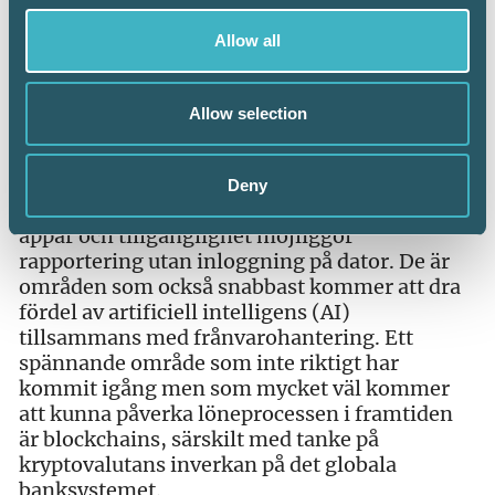
transformation i flera led. Automatisering är
ett av fem områden för digital transformation
Allow all
enligt The Hackett Group med Robotic Process
Automation (RPA), en verklighet på fler och
fler arbetsplatser. Trenden med molntjänster
Allow selection
avtar inte utan studien visar på en ökad flytt till
tjänster i molnet. Det blir ett förändrat
beteende när self service och tidrapportering
Deny
allt mer baseras på den mobila tekniken med
appar och tillgänglighet möjliggör
rapportering utan inloggning på dator. De är
områden som också snabbast kommer att dra
fördel av artificiell intelligens (AI)
tillsammans med frånvarohantering. Ett
spännande område som inte riktigt har
kommit igång men som mycket väl kommer
att kunna påverka löneprocessen i framtiden
är blockchains, särskilt med tanke på
kryptovalutans inverkan på det globala
banksystemet.