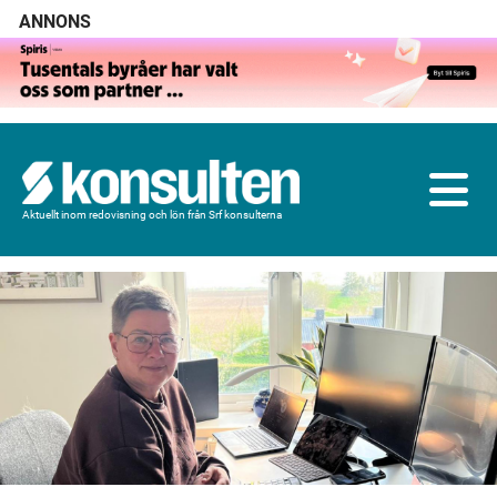
ANNONS
Aktuellt inom redovisning och lön från Srf konsulterna