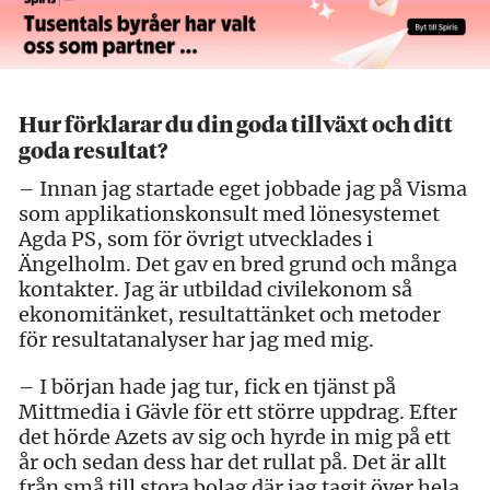
Hur förklarar du din goda tillväxt och ditt
goda resultat?
– Innan jag startade eget jobbade jag på Visma
som applikationskonsult med lönesystemet
Agda PS, som för övrigt utvecklades i
Ängelholm. Det gav en bred grund och många
kontakter. Jag är utbildad civilekonom så
ekonomitänket, resultattänket och metoder
för resultatanalyser har jag med mig.
– I början hade jag tur, fick en tjänst på
Mittmedia i Gävle för ett större uppdrag. Efter
det hörde Azets av sig och hyrde in mig på ett
år och sedan dess har det rullat på. Det är allt
från små till stora bolag där jag tagit över hela