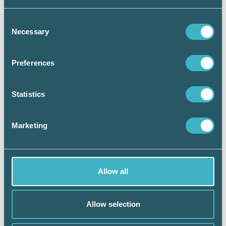
Consent
Necessary
Selection
Att träna och tävla med hästarna är Cecilia Lööfs
andningshål och stora fritidsintresse och andningshål. På
bilden syns också sexårige Mica.
Preferences
Statistics
Marketing
Allow all
Allow selection