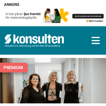
ANNONS
Aktuellt inom redovisning och lön från Srf konsulterna
PREMIUM