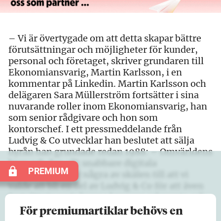
– Vi är övertygade om att detta skapar bättre
förutsättningar och möjligheter för kunder,
personal och företaget, skriver grundaren till
Ekonomiansvarig, Martin Karlsson, i en
kommentar på Linkedin. Martin Karlsson och
delägaren Sara Müllerström fortsätter i sina
nuvarande roller inom Ekonomiansvarig, han
som senior rådgivare och hon som
kontorschef. I ett pressmeddelande från
Ludvig & Co utvecklar han beslutet att sälja
byrån han grundade redan 1988: – Omvärldens
krav och den allt snabbare digitala
PREMIUM
utvecklingen var några av skälen till att vi
valde att bli en del av Ludvig & Co för att även
fortsättningsvis kunna leverera relevanta och
efterfrågade…
För premiumartiklar behövs en