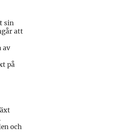
t sin
mgår att
 av
xt på
växt
.
len och