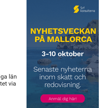
iga län
tet via