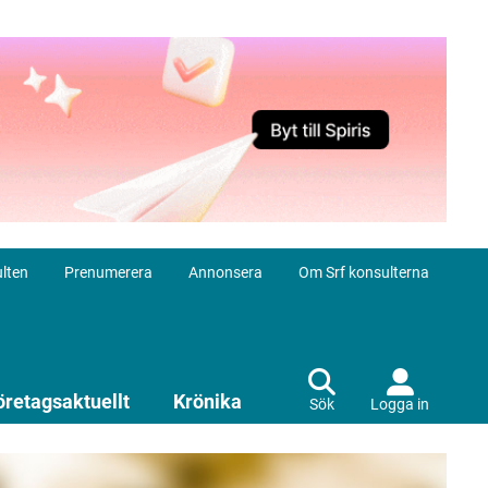
lten
Prenumerera
Annonsera
Om Srf konsulterna
öretagsaktuellt
Krönika
Sök
Logga in