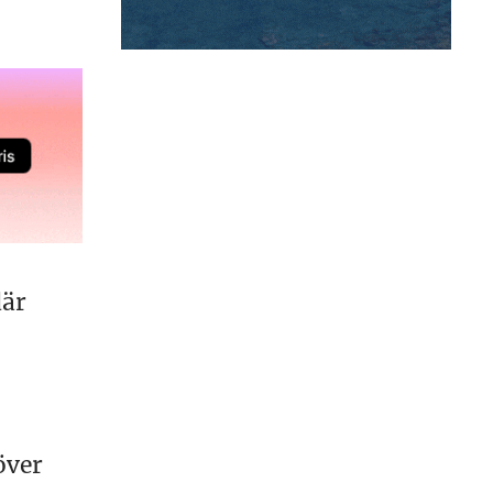
där
över