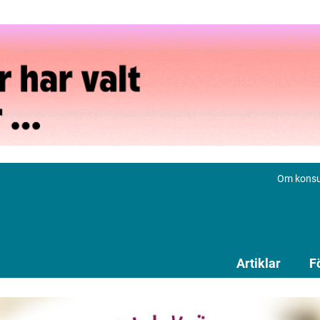
Om konsu
Artiklar
F