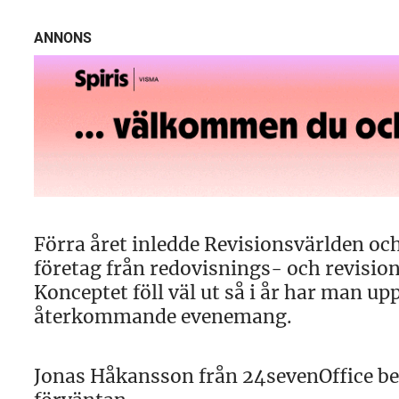
ANNONS
Förra året inledde Revisionsvärlden oc
företag från redovisnings- och revision
Konceptet föll väl ut så i år har man up
återkommande evenemang.
Jonas Håkansson från 24sevenOffice berä