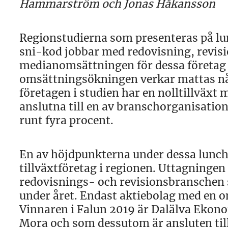
Hammarström och Jonas Håkansson
Regionstudierna som presenteras på lu
sni-kod jobbar med redovisning, revisio
medianomsättningen för dessa företag l
omsättningsökningen verkar mattas n
företagen i studien har en nolltillväxt 
anslutna till en av branschorganisation
runt fyra procent.
En av höjdpunkterna under dessa lunch
tillväxtföretag i regionen. Uttagningen
redovisnings- och revisionsbranschen 
under året. Endast aktiebolag med en o
Vinnaren i Falun 2019 är Dalälva Ekon
Mora och som dessutom är ansluten till 