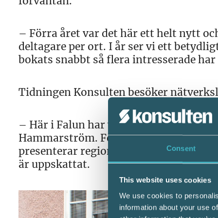
förväntan.
– Förra året var det här ett helt nytt 
deltagare per ort. I år ser vi ett betydli
bokats snabbt så flera intresserade har t
Tidningen Konsulten besöker nätverkslu
– Här i Falun har vi dubbelt så många d
Hammarström. Förutom att vi bjuder på 
Consent
presenterar regionala studier hur brans
är uppskattat.
This website uses cookies
We use cookies to personalis
information about your use of