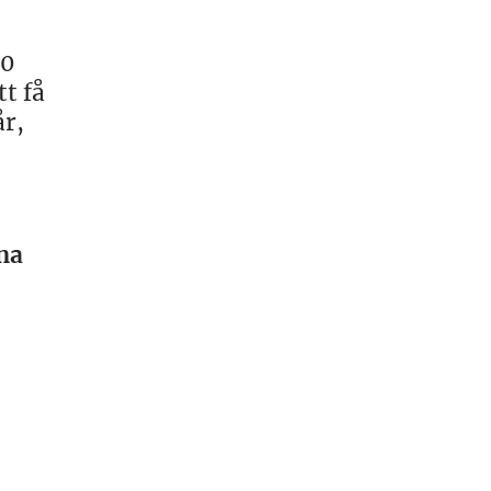
00
t få
år,
ina