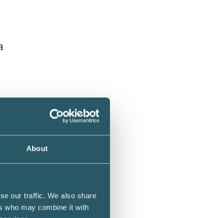
a
 att vi
About
företag
se our traffic. We also share
ers who may combine it with