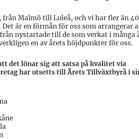
från Malmö till Luleå, och vi har fler än 4
Det är en förmån för oss som arrangerar at
från nystartade till de som verkat i många 
verkligen en av årets höjdpunkter för oss.
t det lönar sig att satsa på kvalitet via
etag har utsetts till Årets Tillväxtbyrå i s
rna
kåne
la
n