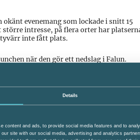
och okänt evenemang som lockade i snitt 15
gt större intresse, på flera orter har platsern
yvärr inte fått plats.
nchen när den gör ett nedslag i Falun.
eltagare i år mot förra året, säger Martin
en god lunch så tror jag att konceptet med
Details
cherna mår samt att vi korar Årets tillväxt
e content and ads, to provide social media features and to analy
 our site with our social media, advertising and analytics partn