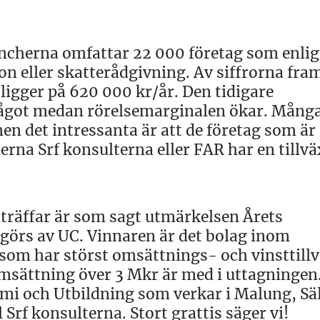
ncherna omfattar 22 000 företag som enlig
n eller skatterådgivning. Av siffrorna fra
igger på 620 000 kr/år. Den tidigare
ågot medan rörelsemarginalen ökar. Många
men det intressanta är att de företag som är
erna Srf konsulterna eller FAR har en tillvä
träffar är som sagt utmärkelsen Årets
 görs av UC. Vinnaren är det bolag inom
som har störst omsättnings- och vinsttill
msättning över 3 Mkr är med i uttagningen
omi och Utbildning som verkar i Malung, Sä
Srf konsulterna. Stort grattis säger vi!