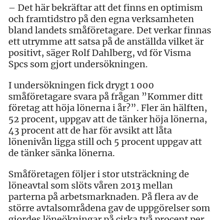
– Det här bekräftar att det finns en optimism
och framtidstro på den egna verksamheten
bland landets småföretagare. Det verkar finnas
ett utrymme att satsa på de anställda vilket är
positivt, säger Rolf Dahlberg, vd för Visma
Spcs som gjort undersökningen.
I undersökningen fick drygt 1 000
småföretagare svara på frågan ”Kommer ditt
företag att höja lönerna i år?”. Fler än hälften,
52 procent, uppgav att de tänker höja lönerna,
43 procent att de har för avsikt att låta
lönenivån ligga still och 5 procent uppgav att
de tänker sänka lönerna.
Småföretagen följer i stor utsträckning de
löneavtal som slöts våren 2013 mellan
parterna på arbetsmarknaden. På flera av de
större avtalsområdena gav de uppgörelser som
gjordes löneökningar på cirka två procent per