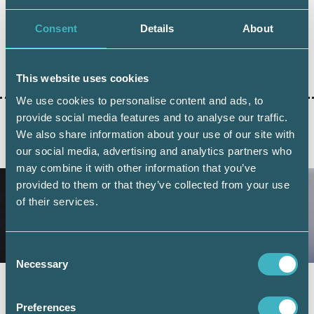
Consent
Details
About
Dela:
This website uses cookies
We use cookies to personalise content and ads, to
provide social media features and to analyse our traffic.
We also share information about your use of our site with
AKTUELLA ARTIKLAR
our social media, advertising and analytics partners who
may combine it with other information that you’ve
provided to them or that they’ve collected from your use
of their services.
Consent
Necessary
Selection
Fler företag väljer digital årsredovisning –
redovisningskonsulterna bidrar till
Preferences