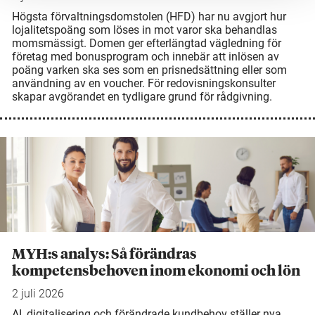
Högsta förvaltningsdomstolen (HFD) har nu avgjort hur
lojalitetspoäng som löses in mot varor ska behandlas
momsmässigt. Domen ger efterlängtad vägledning för
företag med bonusprogram och innebär att inlösen av
poäng varken ska ses som en prisnedsättning eller som
användning av en voucher. För redovisningskonsulter
skapar avgörandet en tydligare grund för rådgivning.
MYH:s analys: Så förändras
kompetensbehoven inom ekonomi och lön
2 juli 2026
AI, digitalisering och förändrade kundbehov ställer nya