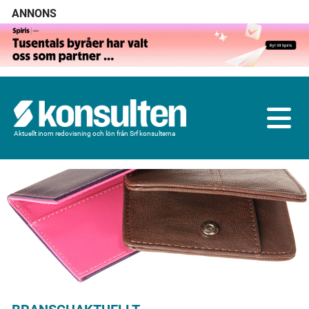
ANNONS
Aktuellt inom redovisning och lön från Srf konsulterna