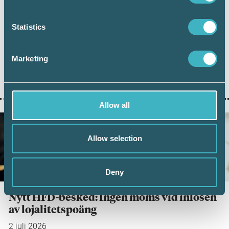
utvecklingen
6 juli 2026
Statistics
Digital inlämning av årsredovisningar fortsätter att öka.
Under juni 2026 sattes ett nytt rekord när 101 126 företag
lämnade in sin årsredovisning digitalt – första gången
Marketing
antalet överstiger 100 000 under en månad. Samtidigt
visar ny statistik från Bolagsverket att digital inlämning
ger färre kompletteringar och snabbare handläggning.
Allow all
Allow selection
Deny
Nytt HFD-besked: Ingen moms vid inlösen
av lojalitetspoäng
2 juli 2026