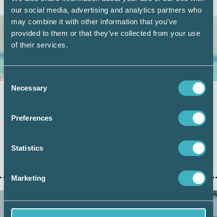
AKTUELLA ARTIKLAR
our social media, advertising and analytics partners who
may combine it with other information that you’ve
provided to them or that they’ve collected from your use
of their services.
Consent
Necessary
Selection
Sjukskrivning och semester – vad gäller?
23 juni 2026
Preferences
Semester och sjukskrivning är två områden som ofta
väcker frågor hos både arbetsgivare och anställda. Inför
sommaren är det därför bra att fräscha upp kunskaperna
Statistics
om vad som gäller när en anställd är sjukskriven samtidigt
som semestern närmar sig
Marketing