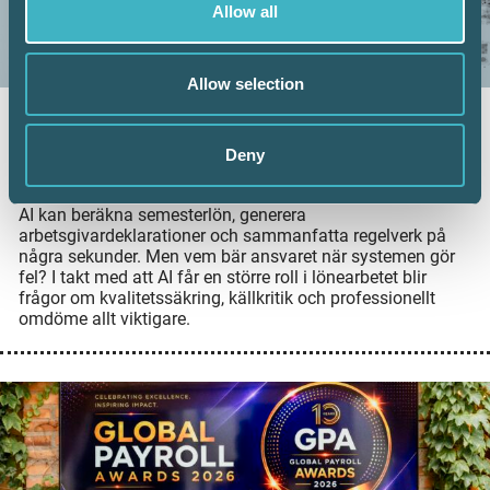
Allow all
Allow selection
AI kan effektivisera lönearbetet – vem
ansvarar när något blir fel?
Deny
16 juni 2026
AI kan beräkna semesterlön, generera
arbetsgivardeklarationer och sammanfatta regelverk på
några sekunder. Men vem bär ansvaret när systemen gör
fel? I takt med att AI får en större roll i lönearbetet blir
frågor om kvalitetssäkring, källkritik och professionellt
omdöme allt viktigare.