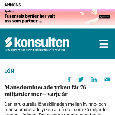
ANNONS
Aktuellt inom redovisning och lön från Srf konsulterna
LÖN
Mansdominerade yrken får 76
miljarder mer – varje år
Den strukturella löneskillnaden mellan kvinno- och
mansdominerade yrken är så stor som 76 miljarder
kronor – årligen. Det visar en rapport som tagits