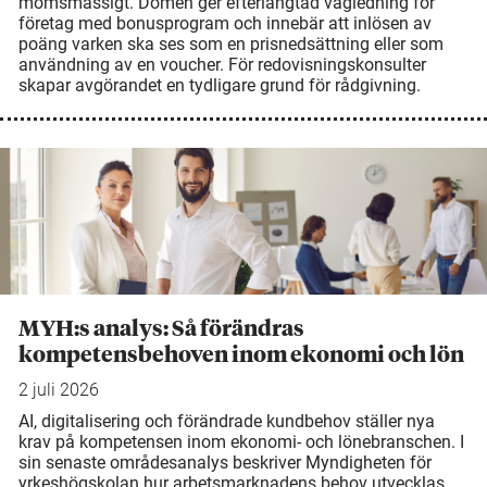
momsmässigt. Domen ger efterlängtad vägledning för
företag med bonusprogram och innebär att inlösen av
poäng varken ska ses som en prisnedsättning eller som
användning av en voucher. För redovisningskonsulter
skapar avgörandet en tydligare grund för rådgivning.
MYH:s analys: Så förändras
kompetensbehoven inom ekonomi och lön
2 juli 2026
AI, digitalisering och förändrade kundbehov ställer nya
krav på kompetensen inom ekonomi- och lönebranschen. I
sin senaste områdesanalys beskriver Myndigheten för
yrkeshögskolan hur arbetsmarknadens behov utvecklas