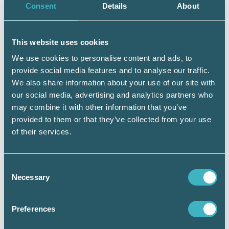
Lönsamma tips från Srf konsulterna på
Consent
Details
About
mässan
Mässan Ekonomi & Företag – Dag 2:
This website uses cookies
Nöjda utställare med goda nyheter
We use cookies to personalise content and ads, to
provide social media features and to analyse our traffic.
We also share information about your use of our site with
our social media, advertising and analytics partners who
may combine it with other information that you’ve
provided to them or that they’ve collected from your use
Håkan Edvardsson
of their services.
Journalist
Consent
Necessary
Selection
Dela:
Preferences