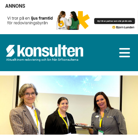
ANNONS
Aktuellt inom redovisning och lön från Srf konsulterna