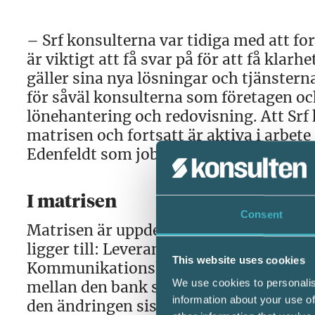
– Srf konsulterna var tidiga med att fo
är viktigt att få svar på för att få klarh
gäller sina nya lösningar och tjänster
för såväl konsulterna som företagen o
lönehantering och redovisning. Att Srf 
matrisen och fortsatt är aktiva i arbete
Edenfeldt som jobbat med utveckling a
I matrisen
Consent
Matrisen är uppdelad i fem underavdel
ligger till: Leverantörsbetalningar, Lö
This website uses cookies
Kommunikationslösningar och Format. 
We use cookies to personalis
mellan den bank som är först med att 
information about your use of
den ändringen sist. Några har exempelvi