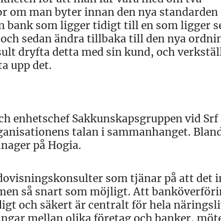
or om man byter innan den nya standarden 
 bank som ligger tidigt till en som ligger 
ch sedan ändra tillbaka till den nya ordn
lt dryfta detta med sin kund, och verkställ
ta upp det.
ch enhetschef Sakkunskapsgruppen vid Srf
anisationens talan i sammanhanget. Blan
nager på Hogia.
dovisningskonsulter som tjänar på att det i
men så snart som möjligt. Att banköverför
gt och säkert är centralt för hela näringsli
gar mellan olika företag och banker, möt