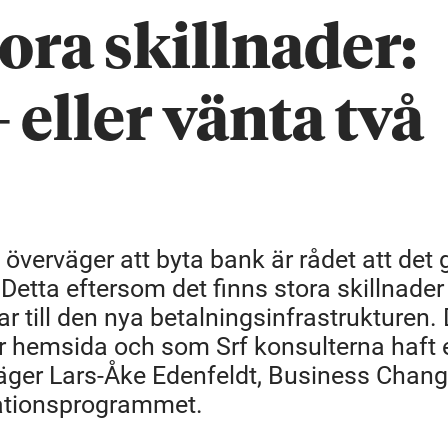
tora skillnader:
 eller vänta två
erväger att byta bank är rådet att det 
etta eftersom det finns stora skillnader 
till den nya betalningsinfrastrukturen. 
år hemsida och som Srf konsulterna haft 
säger Lars-Åke Edenfeldt, Business Chan
ationsprogrammet.