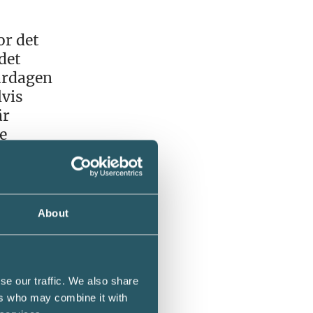
or det
 det
ardagen
lvis
är
e
About
kerna
nader
se our traffic. We also share
m gör
ers who may combine it with
tidens