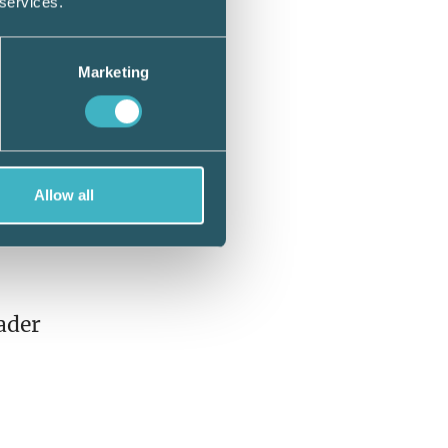
 services.
Marketing
Men det
ad
n
Allow all
ader