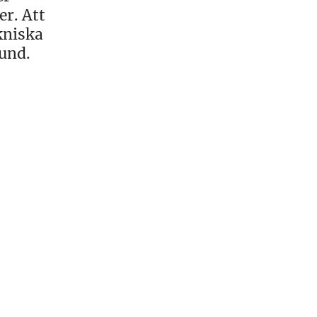
er. Att
kniska
lund.