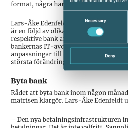
other information that you’ve
format, några har hittills aldrig gjort d
Consent
Necessary
Selection
Lars-Åke Edenfeldt konstaterar att det
är en följd av olika tekniska lösningar
respektive bank ansett vara det bästa
bankernas IT-avdelningar de senaste å
anpassningar till en lång rad lagändri
Deny
största förändringen av betalningsinf
Byta bank
Rådet att byta bank inom någon månad, e
matrisen klargör. Lars-Åke Edenfeldt u
– Den nya betalningsinfrastrukturen i
betalningar. Det är inte valfritt. Sanno