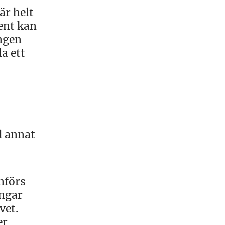
är helt
sent kan
ingen
a ett
d annat
nförs
ingar
vet.
er