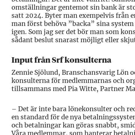
omställningar gentemot sin bank är st
satt 2024. Byter man exempelvis från en
man först behöva ”backa” sina system o
igen. Som jag ser det bör man som konsu
sådant beslut snarast möjligt eller skju
Input från Srf konsulterna
Zennie Sjölund, Branschansvarig Lön o
konsulterna för medlemmarnas och org
tillsammans med Pia Witte, Partner Ma
– Det är inte bara lönekonsulter och re
en standard för de nya betalningssyste
och betalningar kan göras snabbt, smidi
Våra medlemmar, som hanterar betalnin