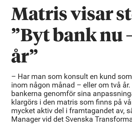
Matris visar s
”Byt bank nu –
år”
– Har man som konsult en kund som öv
inom någon månad – eller om två år. D
bankerna genomför sina anpassningar 
klargörs i den matris som finns på v
mycket aktiv del i framtagandet av, 
Manager vid det Svenska Transform