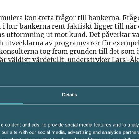
rmulera konkreta frågor till bankerna. Fråg
et i hur bankerna rent faktiskt ligger till när
nas utformning ut mot kund. Det påverkar v
ch utvecklarna av programvaror för exempe
konsulterna tog fram grunden till det som 
 är väldigt värdefullt, understryker Lars-Åk
v betalningslösningar sedan 1990-taet.
Details
ningar där man enkelt kan jämföra hur ban
nebetalningar, Inbetalningar,
Exempelvis ser man att det skiljer nio må
e content and ads, to provide social media features and to analy
införa en tvingade ändring och den bank so
 our site with our social media, advertising and analytics partn
s länge arbetat med ISO-filer, ett av fram