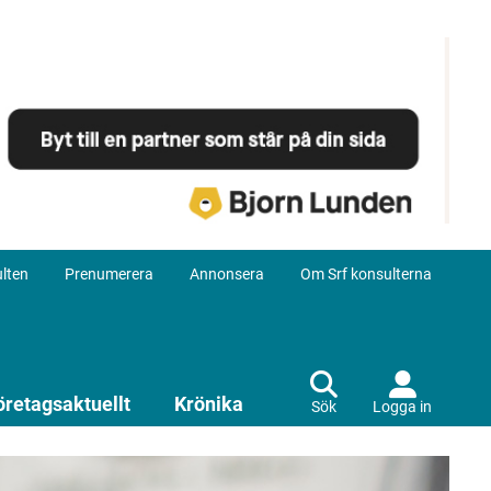
lten
Prenumerera
Annonsera
Om Srf konsulterna
öretagsaktuellt
Krönika
Sök
Logga in