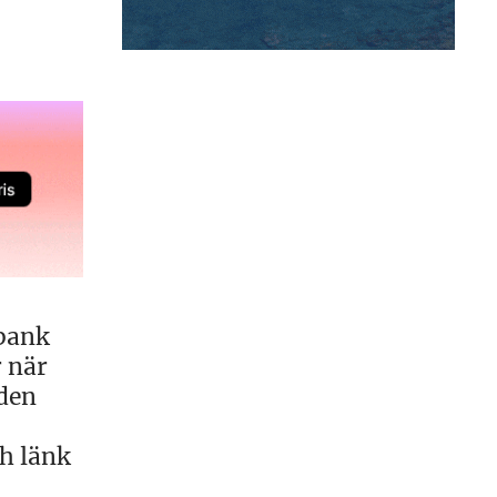
 bank
r när
 den
ch länk