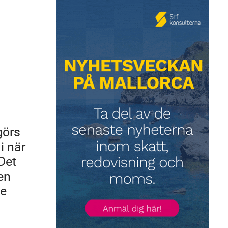
görs
i när
Det
en
ge