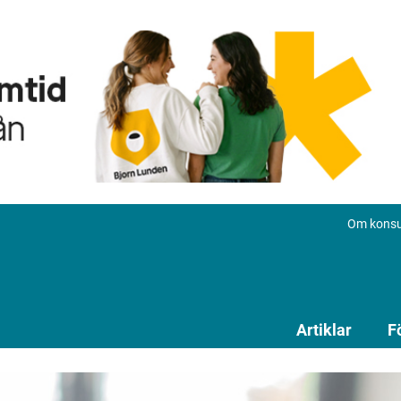
Om konsu
Artiklar
F