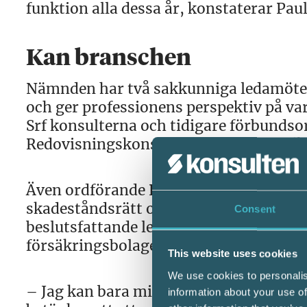
funktion alla dessa år, konstaterar Paul
Kan branschen
Nämnden har två sakkunniga ledamöte
och ger professionens perspektiv på var
Srf konsulterna och tidigare förbundso
Redovisningskonsult och tidigare godk
Även ordförande Paul Bogatir, ekonom o
skadeståndsrätt och försäkringsrätt för
Consent
beslutsfattande ledamöter är skaderegl
försäkringsbolaget AIG.
This website uses cookies
We use cookies to personalis
– Jag kan bara minnas ett tillfälle då 
information about your use of