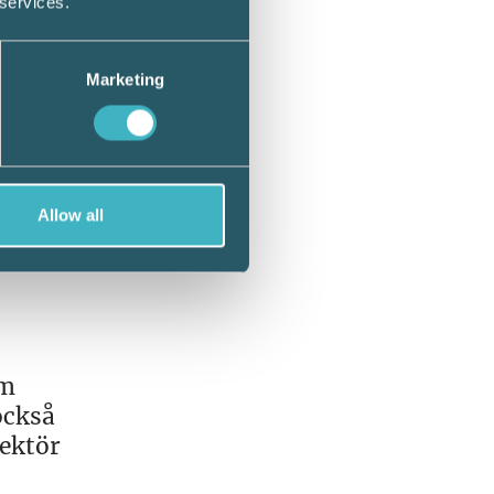
 services.
e,
Marketing
s till
vår
 beslut
Allow all
t
em
också
rektör