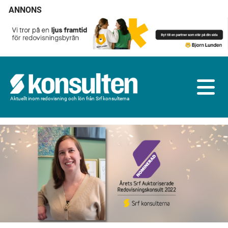
ANNONS
Aktuellt inom redovisning och lön från Srf konsulterna