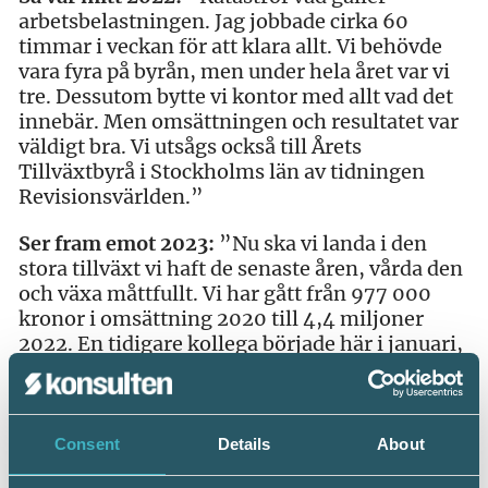
arbetsbelastningen. Jag jobbade cirka 60
timmar i veckan för att klara allt. Vi behövde
vara fyra på byrån, men under hela året var vi
tre. Dessutom bytte vi kontor med allt vad det
innebär. Men omsättningen och resultatet var
väldigt bra. Vi utsågs också till Årets
Tillväxtbyrå i Stockholms län av tidningen
Revisionsvärlden.”
Ser fram emot 2023:
”Nu ska vi landa i den
stora tillväxt vi haft de senaste åren, vårda den
och växa måttfullt. Vi har gått från 977 000
kronor i omsättning 2020 till 4,4 miljoner
2022. En tidigare kollega började här i januari,
så nu har vi rätt kostym för att göra det. Och
nomineringen till Årets Auktoriserade
Redovisningskonsult är också ett väldigt bra
sätt att starta året på.”
Consent
Details
About