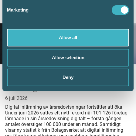
Marketing
AKTUELLA ARTIKLAR
Allow all
Allow selection
Fler företag väljer digital årsredovisning –
Deny
redovisningskonsulterna bidrar till
utvecklingen
6 juli 2026
Digital inlämning av årsredovisningar fortsätter att öka.
Under juni 2026 sattes ett nytt rekord när 101 126 företag
lämnade in sin årsredovisning digitalt – första gången
antalet överstiger 100 000 under en månad. Samtidigt
visar ny statistik från Bolagsverket att digital inlämning
ger färre kompletteringar och snabbare handläggning.