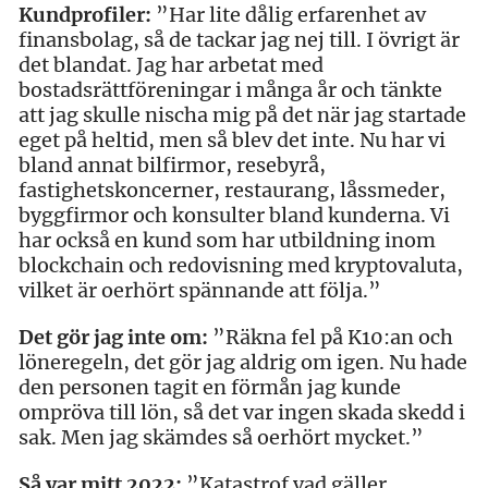
Kundprofiler:
”Har lite dålig erfarenhet av
finansbolag, så de tackar jag nej till. I övrigt är
det blandat. Jag har arbetat med
bostadsrättföreningar i många år och tänkte
att jag skulle nischa mig på det när jag startade
eget på heltid, men så blev det inte. Nu har vi
bland annat bilfirmor, resebyrå,
fastighetskoncerner, restaurang, låssmeder,
byggfirmor och konsulter bland kunderna. Vi
har också en kund som har utbildning inom
blockchain och redovisning med kryptovaluta,
vilket är oerhört spännande att följa.”
Det gör jag inte om:
”Räkna fel på K10:an och
löneregeln, det gör jag aldrig om igen. Nu hade
den personen tagit en förmån jag kunde
ompröva till lön, så det var ingen skada skedd i
sak. Men jag skämdes så oerhört mycket.”
Så var mitt 2022:
”Katastrof vad gäller