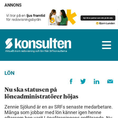
ANNONS
Aktuellt inom redovisning och lön från Srf konsulterna
LÖN
Nu ska statusen på
löneadministratörer höjas
Zennie Sjölund är en av SRFs senaste medarbetare.
Många som jobbar med lön känner igen henne
eftersom hon varit Löneföreningens ordförande. Nu