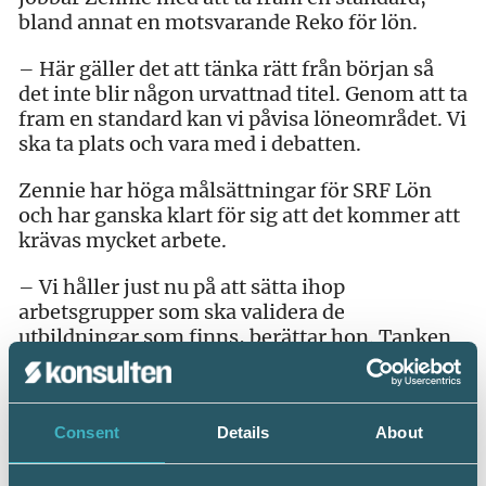
bland annat en motsvarande Reko för lön.
– Här gäller det att tänka rätt från början så
det inte blir någon urvattnad titel. Genom att ta
fram en standard kan vi påvisa löneområdet. Vi
ska ta plats och vara med i debatten.
Zennie har höga målsättningar för SRF Lön
och har ganska klart för sig att det kommer att
krävas mycket arbete.
– Vi håller just nu på att sätta ihop
arbetsgrupper som ska validera de
utbildningar som finns, berättar hon. Tanken
är att vi framöver ska skapa ett
rekommendationsråd för att kunna svara på
knepiga lönefrågor. Att jobba med lön är både
Consent
Details
About
utmanande och utvecklande, det är just nu en
bransch i ständig förändring. Som