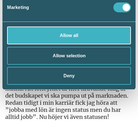
vinkling.
Marketing
Genom att öka kännedomen och höja statusen
på yrkesrollen är det betydligt fler
lönekonsulter som kommer att få en
Allow all
konsultativ roll.
– Löneyrket är ju av tradition ett kvinnoyrke,
Allow selection
säger Zennie. Det kan vara en orsak till att det
länge haft oförtjänt låg status. Lön har blivit
mycket mer komplext på senare tid, det är en
Deny
större bredd i vad en löneadministratör måste
kunna. Att löneyrket är mer krävande idag är
det budskapet vi ska pumpa ut på marknaden.
Redan tidigt i min karriär fick jag höra att
”jobba med lön är ingen status men du har
alltid jobb”. Nu höjer vi även statusen!