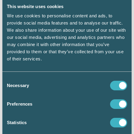
löneadministratör måste du hålla dig ajour
med nyheter, du får inte stagnera.
This website uses cookies
We use cookies to personalise content and ads, to
– Vi kan också se att det är ett mycket högre
provide social media features and to analyse our traffic.
tryck på löneutbildningar än tidigare,
We also share information about your use of our site with
fortsätter Zennie. Löneadministratör är ett
our social media, advertising and analytics partners who
yrke där det finns goda möjligheter att få jobb,
may combine it with other information that you’ve
det är svårt idag att rekrytera lönekompetens,
provided to them or that they’ve collected from your use
alla specialister sugs upp direkt. Demografiskt
of their services.
är det också ett framtidsyrke, det blir snart
många pensionsavgångar inom löneområdet.
Consent
Mer komplext yrke
Necessary
Selection
– Jag var nyligen och föreläste på en
nätverksträff, berättar Zennie. Där var det en
Preferences
lönechef som kom fram till mig efteråt och
tackade för att vi lyfter yrkesrollen och sa ”Nu
ska jag säga till ledningsgruppen att jag
Statistics
behöver en större budget för att behålla min
personal”. Det tycker jag var en intressant