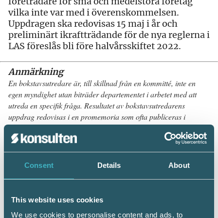
företrädare för små och medelstora företag
vilka inte var med i överenskommelsen.
Uppdragen ska redovisas 15 maj i år och
preliminärt ikraftträdande för de nya reglerna i
LAS föreslås bli före halvårsskiftet 2022.
Anmärkning
En bokstavsutredare är, till skillnad från en kommitté, inte en
egen myndighet utan biträder departementet i arbetet med att
utreda en specifik fråga. Resultatet av bokstavsutredarens
uppdrag redovisas i en promemoria som ofta publiceras i
departementsserien, förkortad Ds.
Consent
Details
About
Kurstips:
LAS anställning och uppsägning –
This website uses cookies
onlinekurs
We use cookies to personalise content and ads, to