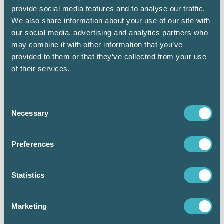
I denna kurs om LAS – lagen om
provide social media features and to analyse our traffic.
anställningskydd går vi igenom de
We also share information about your use of our site with
viktigaste reglerna kring hur en
our social media, advertising and analytics partners who
anställning kan ingås eller avslutas. Vi
may combine it with other information that you’ve
fokuserar särskilt på
provided to them or that they’ve collected from your use
visstidsanställningar eftersom det är ett
of their services.
område där man lätt kan göra
fel. Thomas Englund, expert inom
arbetsrätt och personalfrågor leder dig
Consent
igenom kursen och ger dig svar på vad
Necessary
Selection
som ska dokumenteras, utifrån lag samt
utifrån rekommendationer i syfte att
undvika tvister.
Läs mer på
Preferences
srfutbildning.se>>
Statistics
Marketing