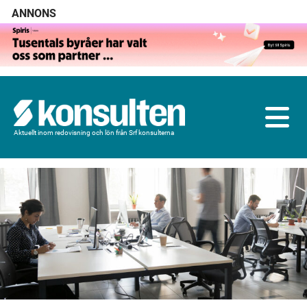
ANNONS
Aktuellt inom redovisning och lön från Srf konsulterna