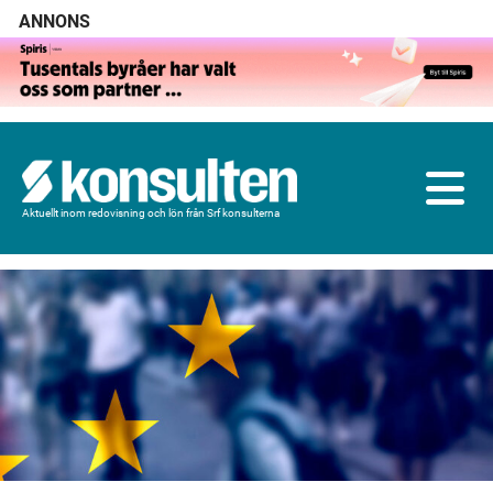
ANNONS
Aktuellt inom redovisning och lön från Srf konsulterna