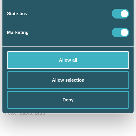
Zennie Sjölund
Statistics
Foto: Malin Sydne
Marketing
Allow all
Allow selection
Deny
Andreas Elvén
Foto: Fialotta Bratt