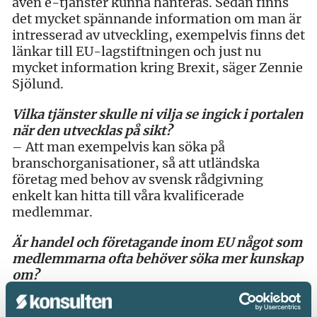
även e-tjänster kunna hanteras. Sedan finns
det mycket spännande information om man är
intresserad av utveckling, exempelvis finns det
länkar till EU-lagstiftningen och just nu
mycket information kring Brexit, säger Zennie
Sjölund.
Vilka tjänster skulle ni vilja se ingick i portalen
när den utvecklas på sikt?
– Att man exempelvis kan söka på
branschorganisationer, så att utländska
företag med behov av svensk rådgivning
enkelt kan hitta till våra kvalificerade
medlemmar.
Är handel och företagande inom EU något som
medlemmarna ofta behöver söka mer kunskap
om?
– Det beror alldeles på bransch. GDPR eller
förutsättningarna för arbetstid, utstationerade