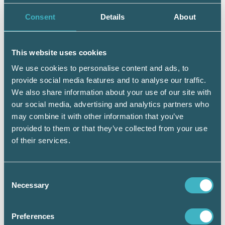
anställda, berör många. I portalen länkas även
till alla viktiga instanser på EU-nivå och det
Consent
Details
About
finns hänvisningar till lagstiftning, säger
Zennie Sjölund som uppmanar medlemmarna
att kolla in
webbplatsen
:
This website uses cookies
We use cookies to personalise content and ads, to
– Testa portalen! Det finns mycket spännande
provide social media features and to analyse our traffic.
information, bland annat praktiska råd om
We also share information about your use of our site with
man vill göra affärer inom Europa och länk till
our social media, advertising and analytics partners who
forum för kvinnligt företagande.
may combine it with other information that you’ve
provided to them or that they’ve collected from your use
of their services.
Consent
Necessary
Selection
Preferences