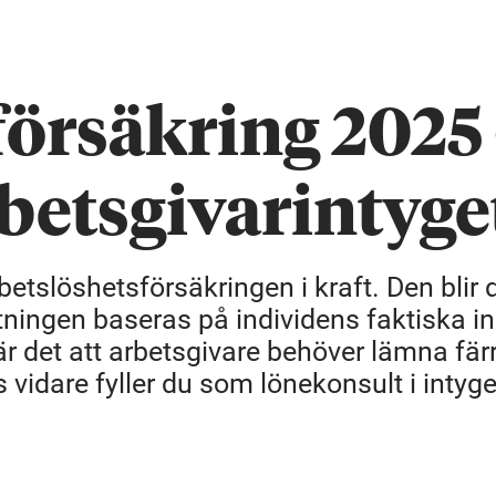
försäkring 2025
betsgivarintyge
etslöshetsförsäkringen i kraft. Den blir 
ttningen baseras på individens faktiska 
är det att arbetsgivare behöver lämna fär
s vidare fyller du som lönekonsult i intyge