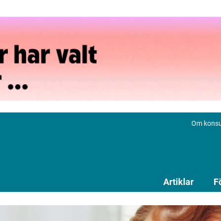
Om konsu
Artiklar
F