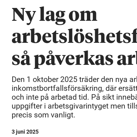
Ny lag om
arbetslöshets
så påverkas ar
Den 1 oktober 2025 träder den nya arb
inkomstbortfallsförsäkring, där ersä
och inte på arbetad tid. På sikt inneb
uppgifter i arbetsgivarintyget men till
precis som vanligt.
3 juni 2025