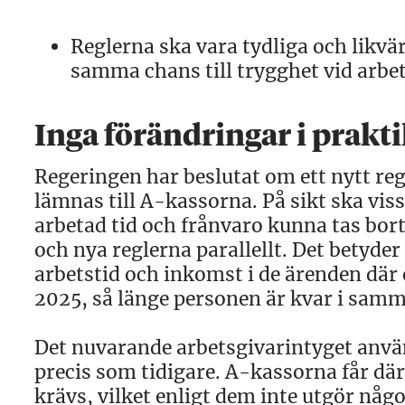
Reglerna ska vara tydliga och likvär
samma chans till trygghet vid arbe
Inga förändringar i prakt
Regeringen har beslutat om ett nytt re
lämnas till A-kassorna. På sikt ska viss
arbetad tid och frånvaro kunna tas bor
och nya reglerna parallellt. Det betyde
arbetstid och inkomst i de ärenden där
2025, så länge personen är kvar i samm
Det nuvarande arbetsgivarintyget använ
precis som tidigare. A-kassorna får d
krävs, vilket enligt dem inte utgör någ