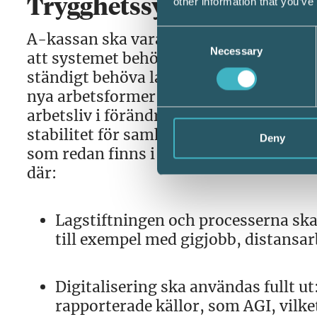
other information that you’ve
Trygghetssystem som hålle
Consent
A-kassan ska vara långsiktigt hållbar,
Necessary
Selection
att systemet behöver vara robust nog at
ständigt behöva lappas och lagas. I ställ
nya arbetsformer uppstår, krävs en str
arbetsliv i förändring med fler kombina
stabilitet för samhället. Det är också e
Deny
som redan finns i samhället och att s
där:
Lagstiftningen och processerna ska 
till exempel med gigjobb, distansa
Digitalisering ska användas fullt u
rapporterade källor, som AGI, vilk