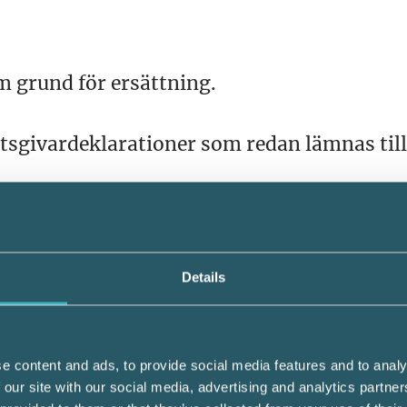
m grund för ersättning.
etsgivardeklarationer som redan lämnas till
givare och minskat behov av kompletteringa
Details
viden .
k genom mer tillförlitliga inkomstuppgifte
e content and ads, to provide social media features and to analy
 our site with our social media, advertising and analytics partn