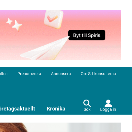
lten
Prenumerera
Annonsera
Om Srf konsulterna
öretagsaktuellt
Krönika
Sök
Logga in