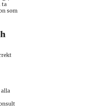
 ta
tion som
ch
rrekt
 alla
konsult