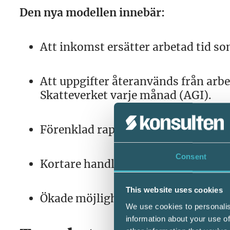
Den nya modellen innebär:
Att inkomst ersätter arbetad tid so
Att uppgifter återanvänds från arb
Skatteverket varje månad (AGI).
Förenklad rapportering för arbets
Consent
Kortare handläggningstider för indi
This website uses cookies
Ökade möjligheter att upptäcka fus
We use cookies to personalis
information about your use of