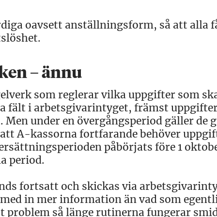
diga oavsett anställningsform, så att alla f
tslöshet.
iken – ännu
gelverk som reglerar vilka uppgifter som sk
a fält i arbetsgivarintyget, främst uppgift
t. Men under en övergångsperiod gäller de 
r att A-kassorna fortfarande behöver uppgi
 ersättningsperioden påbörjats före 1 oktob
a period.
ds fortsatt och skickas via arbetsgivarint
ärmed in mer information än vad som egentl
ot problem så länge rutinerna fungerar smid