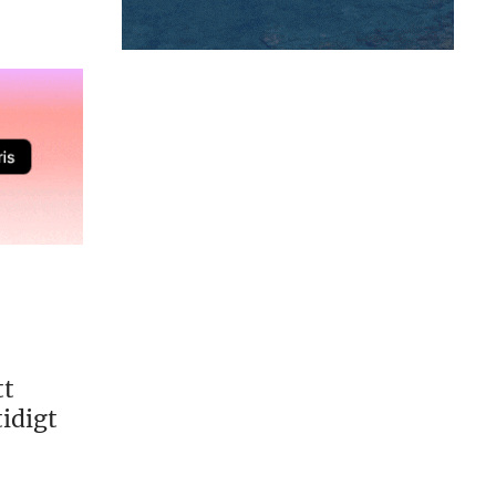
tt
idigt