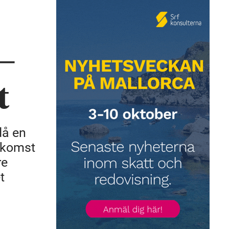
 –
t
då en
inkomst
re
t