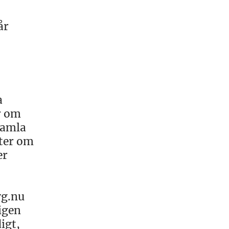
år
a
er om
gamla
fter om
er
yg.nu
igen
igt,