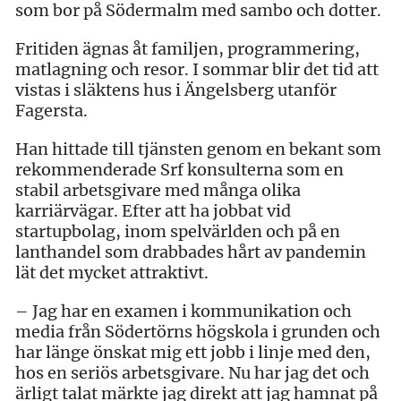
som bor på Södermalm med sambo och dotter.
Fritiden ägnas åt familjen, programmering,
matlagning och resor. I sommar blir det tid att
vistas i släktens hus i Ängelsberg utanför
Fagersta.
Han hittade till tjänsten genom en bekant som
rekommenderade Srf konsulterna som en
stabil arbetsgivare med många olika
karriärvägar. Efter att ha jobbat vid
startupbolag, inom spelvärlden och på en
lanthandel som drabbades hårt av pandemin
lät det mycket attraktivt.
– Jag har en examen i kommunikation och
media från Södertörns högskola i grunden och
har länge önskat mig ett jobb i linje med den,
hos en seriös arbetsgivare. Nu har jag det och
ärligt talat märkte jag direkt att jag hamnat på