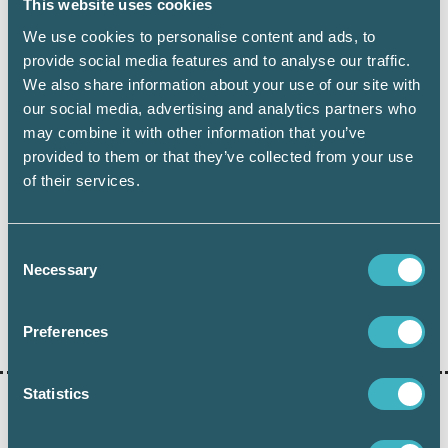
This website uses cookies
Anton Åkerman utgår från Srf konsulternas kontor i
Stockholm men jobbar ofta tillsammans med kollegorna
We use cookies to personalise content and ads, to
på marknadsavdelningen, som är koncentrerad till Falun.
provide social media features and to analyse our traffic.
Foto: Reporter.se
We also share information about your use of our site with
our social media, advertising and analytics partners who
may combine it with other information that you’ve
provided to them or that they’ve collected from your use
of their services.
Håkan Edvardsson
Journalist
Consent
Necessary
Selection
Dela:
Preferences
Statistics
AKTUELLA ARTIKLAR