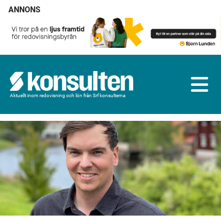
ANNONS
Aktuellt inom redovisning och lön från Srf konsulterna