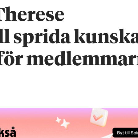
 Therese
ll sprida kunsk
a för medlemma