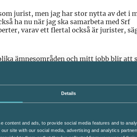
om jurist, men jag har stor nytta av det i m
så ha nu när jag ska samarbeta med Srf
ter, varav ett flertal också är jurister, sä
ika ämnesområden och mitt jobb blir att se
å bästa sätt. Inte bara till våra medlemmar 
litiker och andra intressenter som är med 
ågot av min specialitet att intervjua juriste
erande om komplicerade ämnen som till ex
Details
e content and ads, to provide social media features and to analy
 our site with our social media, advertising and analytics partn
ll arbetet som skribent och content manage