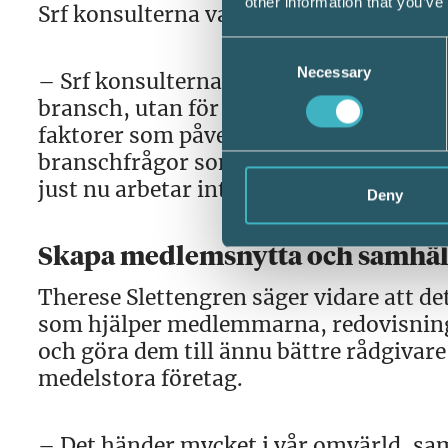
other information that you’ve
Srf konsulterna var bland annat organis
Consent
Necessary
Selection
– Srf konsulterna ligger i framkant i e
bransch, utan för hela samhället. Just 
faktorer som påverkar oss, så som hållb
branschfrågor som är centrala för ett e
just nu arbetar intensivt med.
Deny
Skapa medlemsnytta och samhäl
Therese Slettengren säger vidare att d
som hjälper medlemmarna, redovisnings
och göra dem till ännu bättre rådgivare
medelstora företag.
– Det händer mycket i vår omvärld, sam