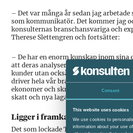
– Det var många år sedan jag arbetade s
som kommunikatör. Det kommer jag ock
konsulternas branschansvariga och exper
Therese Slettengren och fortsätter:
– De har en enorm kunskap inom sina ol
att deras analyser och insikter når ut p
kunder utan också till myndigheter, po
driver hela vår bransch framåt. Det är n
ekonomer och skriva enkelt och engag
Consent
skatt och nya lagar.
This website uses cookies
Ligger i framkant
We use cookies to personalis
information about your use of
Det som lockade Therese Slettengren ti