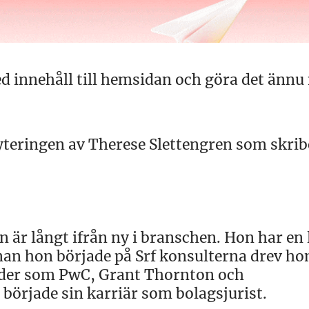
ed innehåll till hemsidan och göra det ännu
yteringen av Therese Slettengren som skrib
 är långt ifrån ny i branschen. Hon har en
n hon började på Srf konsulterna drev ho
der som PwC, Grant Thornton och
örjade sin karriär som bolagsjurist.