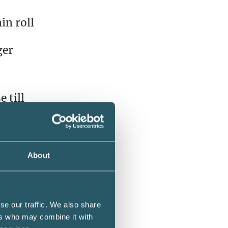
in roll
ger
 till
och
och
r och
empel
About
se our traffic. We also share
ers who may combine it with
r på