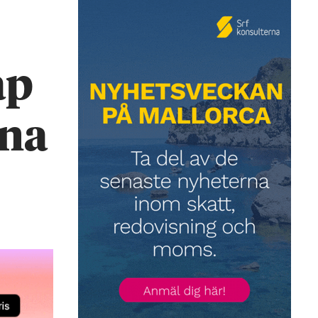
ap
rna