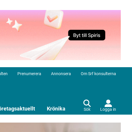
lten
Prenumerera
Annonsera
Om Srf konsulterna
öretagsaktuellt
Krönika
Sök
Logga in