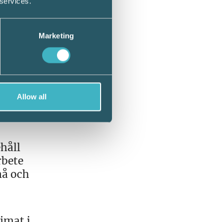
 services.
ytta.
Marketing
vår
är tre
som vi
Allow all
håll
rbete
må och
imat i