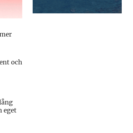
 mer
ent och
 lång
n eget