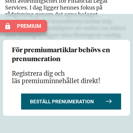
som avdelningschef för Financial Legal
Services. I dag ligger hennes fokus på
rådgivning genom det egna bolaget. –
Uppdraget för Srf konsulterna lockar mig
PREMIUM
eftersom jag får möjlighet att verka i en sektor
som verkligen ligger nära företagens vardag.
Det blir en helt annan typ av vardagliga frågor
och öppnar…
För premiumartiklar behövs en
prenumeration
Registrera dig och
läs premiuminnehållet direkt!
BESTÄLL PRENUMERATION