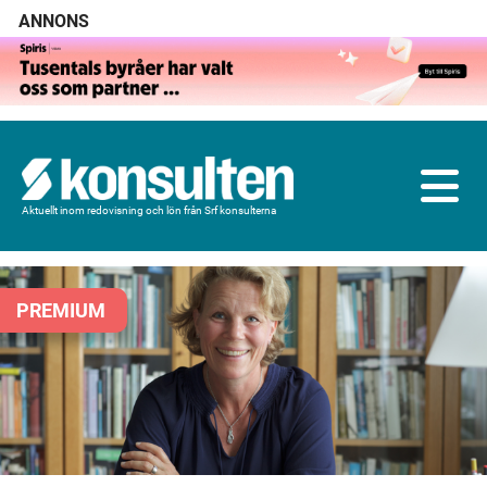
ANNONS
Aktuellt inom redovisning och lön från Srf konsulterna
PREMIUM