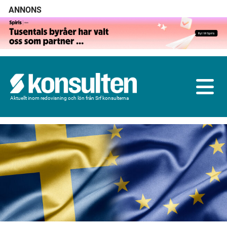
ANNONS
Aktuellt inom redovisning och lön från Srf konsulterna