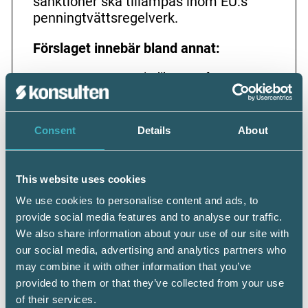
sanktioner ska tillämpas inom EU:s
penningtvättsregelverk.
Förslaget innebär bland annat:
gemensamma indikatorer för att
bedöma hur allvarlig en överträdelse är
klassificering av överträdelser i fyra
nivåer
Consent
Details
About
kriterier för hur sanktionsavgifter ska
bestämmas
möjlighet till administrativa åtgärder vid
allvarliga brister
This website uses cookies
periodiska viten för att säkerställa att
We use cookies to personalise content and ads, to
tillsynsbeslut följs
provide social media features and to analyse our traffic.
We also share information about your use of our site with
Reglerna föreslås börja tillämpas på nya
our social media, advertising and analytics partners who
ärenden från
10 juli
2027
.
may combine it with other information that you’ve
provided to them or that they’ve collected from your use
of their services.