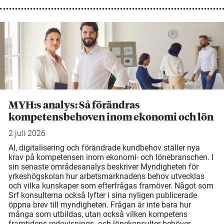
MYH:s analys: Så förändras
kompetensbehoven inom ekonomi och lön
2 juli 2026
AI, digitalisering och förändrade kundbehov ställer nya
krav på kompetensen inom ekonomi- och lönebranschen. I
sin senaste områdesanalys beskriver Myndigheten för
yrkeshögskolan hur arbetsmarknadens behov utvecklas
och vilka kunskaper som efterfrågas framöver. Något som
Srf konsulterna också lyfter i sina nyligen publicerade
öppna brev till myndigheten. Frågan är inte bara hur
många som utbildas, utan också vilken kompetens
framtidens redovisnings- och lönekonsulter behöver.