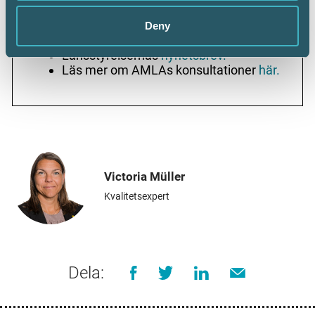
Läs mer
Deny
Srf konsulternas remissvar finns
här
Länsstyrelsernas
nyhetsbrev.
Läs mer om AMLAs konsultationer
här.
Victoria Müller
Kvalitetsexpert
Dela: