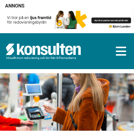
ANNONS
Aktuellt inom redovisning och lön från Srf konsulterna