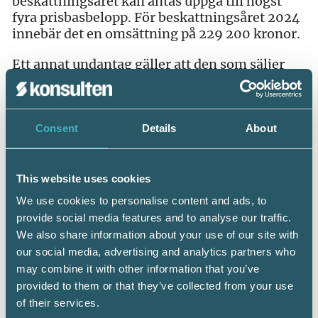
beskattningsåret kan antas uppgå till högst
fyra prisbasbelopp. För beskattningsåret 2024
innebär det en omsättning på 229 200 kronor.
Ett annat undantag gäller att den som säljer
varor eller tjänster genom distansavtal eller
hemförsäljningsavtal inte är skyldig att
använda kassaregister. Det är företag som
exempelvis säljer varor som köparen beställer
Consent
Details
About
på en hemsida och får levererat hem.
Undantag för det enskilda företaget
This website uses cookies
Slutligen kan Skatteverket medge undantag
We use cookies to personalise content and ads, to
från skyldigheterna kring kassaregister i två
provide social media features and to analyse our traffic.
fall. Ett beslut om undantag får förenas med
We also share information about your use of our site with
villkor.
our social media, advertising and analytics partners who
may combine it with other information that you’ve
För det första kan undantag medges när
provided to them or that they’ve collected from your use
behovet av ett tillförlitligt underlag för
of their services.
skattekontrollen kan tillgodoses på ett annat