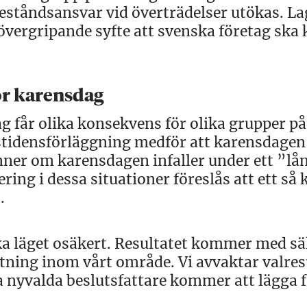
deståndsansvar vid överträdelser utökas. L
övergripande syfte att svenska företag ska
för karensdag
 får olika konsekvens för olika grupper på
stidensförläggning medför att karensdagen
inner om karensdagen infaller under ett ”lå
ring i dessa situationer föreslås att ett så 
.
ka läget osäkert. Resultatet kommer med s
ktning inom vårt område. Vi avvaktar valres
ra nyvalda beslutsfattare kommer att lägga