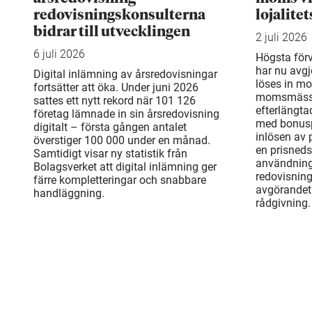
redovisningskonsulterna
lojalite
bidrar till utvecklingen
2 juli 2026
6 juli 2026
Högsta för
har nu avgj
Digital inlämning av årsredovisningar
löses in mo
fortsätter att öka. Under juni 2026
momsmässi
sattes ett nytt rekord när 101 126
efterlängta
företag lämnade in sin årsredovisning
med bonusp
digitalt – första gången antalet
inlösen av
överstiger 100 000 under en månad.
en prisneds
Samtidigt visar ny statistik från
användning
Bolagsverket att digital inlämning ger
redovisnin
färre kompletteringar och snabbare
avgörandet 
handläggning.
rådgivning.