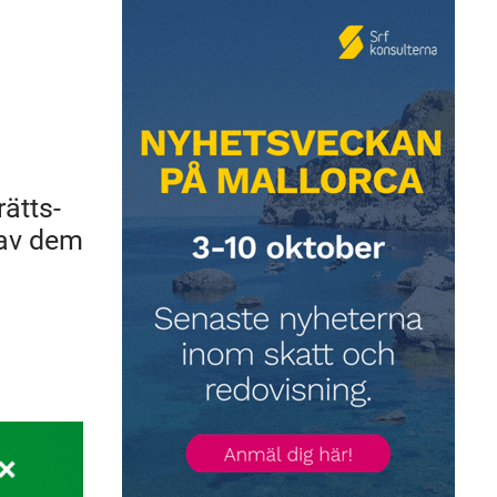
rätts-
 av dem