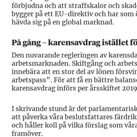
förbjudna och att straffskalor och ska
bygger på ett EU-direktiv och har som 
hävda sig på en global marknad.
På gång – karensavdrag istället 
Den nuvarande regleringen av karensdag
arbetsmarknaden. Skiftgång och arbet
innebära att en stor del av lönen försv
arbetspass”. För att få en bättre balanse
karensavdrag införs per årsskiftet 2019
I skrivande stund är det parlamentaris
att påverka våra beslutsfattares färdri
och håller koll på vilka förslag som vå
framöver.