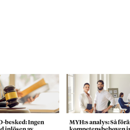
D-besked: Ingen
MYH:s analys: Så för
d inlösen av
kompetensbehoven 