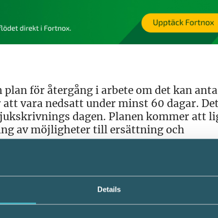
n plan för återgång i arbete om det kan anta
tt vara nedsatt under minst 60 dagar. Det
 sjukskrivnings dagen. Planen kommer att lig
g av möjligheter till ersättning och
ngsstöd
Details
e att ansöka om bidrag från Försäkringskas
bete. Exempelvis kan man som arbetsgivare 