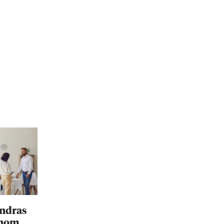
ändras
inom