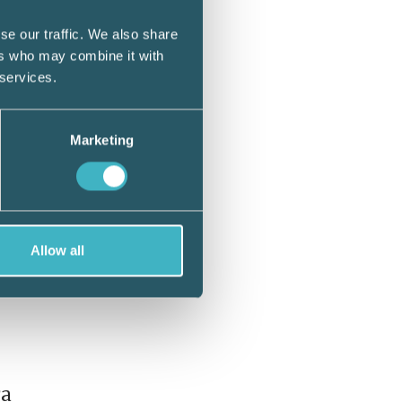
tt
se our traffic. We also share
ers who may combine it with
 services.
a-kassa
Marketing
Allow all
rna att
ra