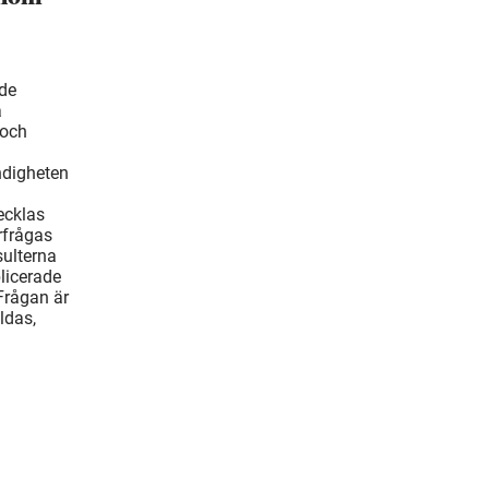
ade
å
 och
ndigheten
ecklas
rfrågas
ulterna
blicerade
Frågan är
ldas,