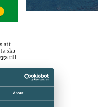
s att
ta ska
ga till
About
san för
ansöka