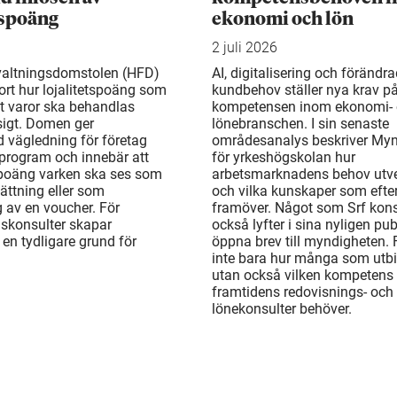
tspoäng
ekonomi och lön
2 juli 2026
valtningsdomstolen (HFD)
AI, digitalisering och förändr
ort hur lojalitetspoäng som
kundbehov ställer nya krav p
t varor ska behandlas
kompetensen inom ekonomi-
gt. Domen ger
lönebranschen. I sin senaste
d vägledning för företag
områdesanalys beskriver My
rogram och innebär att
för yrkeshögskolan hur
 poäng varken ska ses som
arbetsmarknadens behov utv
ättning eller som
och vilka kunskaper som efte
 av en voucher. För
framöver. Något som Srf kons
gskonsulter skapar
också lyfter i sina nyligen pu
en tydligare grund för
öppna brev till myndigheten. 
inte bara hur många som utbi
utan också vilken kompetens
framtidens redovisnings- och
lönekonsulter behöver.