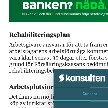
Rehabiliteringsplan
Arbetsgivare ansvarar för att ta fram e
arbetstagarens arbetsförmåga kommer a
vara klart senast 30 dagar efter första
grund för Försäkringskassans bedömnin
rehabiliteringsbehov.
Arbetsplatsinriktat rehabiliteri
Consent
Det finns nu möjlighet för arbetsgivar
köp av inriktat stöd för återgång i ar