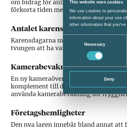
om bidrag för anlitande av konsultstöd 
This website uses cookies
förkorta tiden med sjukfrånvaro.
We use cookies to personalis
information about your use of
other information that you’ve
Antalet karensdagar i a-kassan 
Consent
Karensdagarna minskar från sju till se
Necessary
Selection
tvungen att ha varit arbetslös i minst 
Kamerabevakning
En ny kameraövervakningslag började gä
Deny
komplement till dataskyddsreglerna (G
använda kamerabevakning för trygghe
Företagshemligheter
Den nya lagen innebär bland annat att 