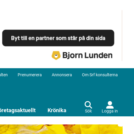
lten
Prenumerera
Annonsera
Om Srf konsulterna
öretagsaktuellt
Krönika
Sök
Logga in