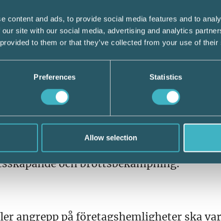
för undvikande av sjukskrivning eller för a
e content and ads, to provide social media features and to analy
 our site with our social media, advertising and analytics partn
 provided to them or that they’ve collected from your use of their
minskar
x dagar. Tidigare var den som ansöker om 
Preferences
Statistics
sju dagar innan man fick ersättning.
lla från den 1 augusti. Reglerna utgör ett
Allow selection
DPR) och kommer att förbättra möjlighete
tsskapande och brottsbekämpning.
fler angrepp på företagshemligheter ska va