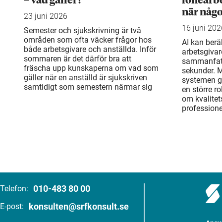
– vad gäller?
lönearbe
när något
23 juni 2026
16 juni 202
Semester och sjukskrivning är två
områden som ofta väcker frågor hos
AI kan berä
både arbetsgivare och anställda. Inför
arbetsgivar
sommaren är det därför bra att
sammanfatt
fräscha upp kunskaperna om vad som
sekunder. 
gäller när en anställd är sjukskriven
systemen gö
samtidigt som semestern närmar sig
en större ro
om kvalitets
professione
010-483 80 00
Telefon:
konsulten@srfkonsult.se
E-post: