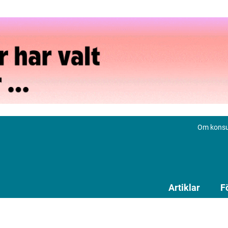
Om konsu
Artiklar
F