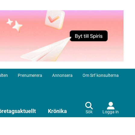
lten
Prenumerera
Annonsera
Om Srf konsulterna
öretagsaktuellt
Krönika
Sök
Logga in