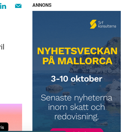
ANNONS
il