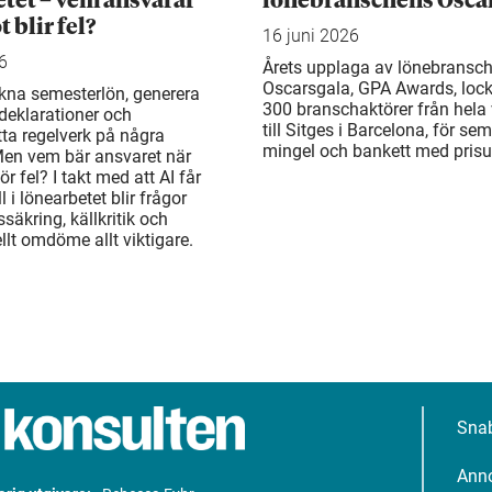
tet – vem ansvarar
lönebranschens Osca
 blir fel?
16 juni 2026
6
Årets upplaga av lönebransc
Oscarsgala, GPA Awards, loc
kna semesterlön, generera
300 branschaktörer från hela
deklarationer och
till Sitges i Barcelona, för sem
a regelverk på några
mingel och bankett med prisu
Men vem bär ansvaret när
r fel? I takt med att AI får
ll i lönearbetet blir frågor
säkring, källkritik och
llt omdöme allt viktigare.
Sna
Ann