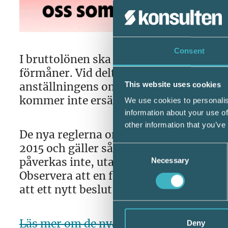
Consent
I bruttolönen ska du även räkna med ev
förmåner. Vid deltidsanställning minska
anställningens omfattning. Det betyder
This website uses cookies
kommer inte ersättningar över 11 000 kr
We use cookies to personalis
information about your use of
other information that you’ve
De nya reglerna omfattar beslut som fa
2015 och gäller såväl nya beslut som bes
Consent
påverkas inte, utan löper på tills det ä
Necessary
Selection
Observera att en förändring av tjänstg
att ett nytt beslut måste fattas.
Läs mer om de nya villkoren här >>
Deny