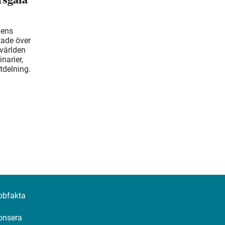
rsgala
hens
kade över
 världen
inarier,
tdelning.
bbfakta
onsera