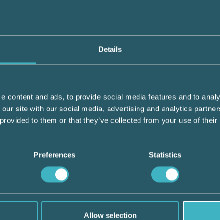
Details
entuell sjuklön, semesterlön och skatteplik
s ersättningen proportionellt i förhållande
 att vid en tjänstgöringsgrad om 50 procen
 att ersättas.
e content and ads, to provide social media features and to analy
 our site with our social media, advertising and analytics partn
 provided to them or that they’ve collected from your use of their
ttas av Arbetsförmedlingen från och med 1 
lut om förlängning. Beslut fattade före 1 ap
r dags för eventuell ansökan om förlängning
Preferences
Statistics
öringsgrad eller lön under pågående period 
Allow selection