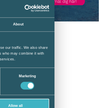
About
tiga
 till
t så
se our traffic. We also share
ers who may combine it with
 services.
april
ril
.
Marketing
innebär
Allow all