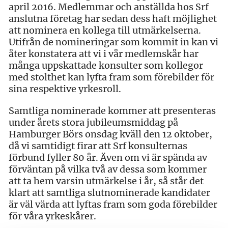
april 2016. Medlemmar och anställda hos Srf
anslutna företag har sedan dess haft möjlighet
att nominera en kollega till utmärkelserna.
Utifrån de nomineringar som kommit in kan vi
åter konstatera att vi i vår medlemskår har
många uppskattade konsulter som kollegor
med stolthet kan lyfta fram som förebilder för
sina respektive yrkesroll.
Samtliga nominerade kommer att presenteras
under årets stora jubileumsmiddag på
Hamburger Börs onsdag kväll den 12 oktober,
då vi samtidigt firar att Srf konsulternas
förbund fyller 80 år. Även om vi är spända av
förväntan på vilka två av dessa som kommer
att ta hem varsin utmärkelse i år, så står det
klart att samtliga slutnominerade kandidater
är väl värda att lyftas fram som goda förebilder
för våra yrkeskårer.