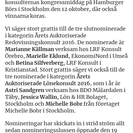
konsulternas kongressmiddag på Hamburger
Börs i Stockholm den 12 oktober, där också
vinnarna koras.
Vi säger stort grattis till de tre slutnominerade
i kategorin Årets Auktoriserade
Redovisningskonsult 2016. De nominerade är
Marianne Källman
verksam hos LRF Konsult
Örebro,
Marielle Eklund
, EkonomiNord i Umeå
och
Betina Silfverberg
, LRF Konsult i
Kristianstad. Stort grattis säger vi också till de
tre nominerade i kategorin
Årets
Auktoriserade Lönekonsult 2016
, som i år är
Astri Sandgren
verksam hos BDO Mälardalen i
Täby,
Jessica Wallin
, Lön & HR Bolaget,
Stockholm och
Michelle Bobr
från företaget
Michelle Bobr i Stockholm.
Nomineringar har skickats in i strid ström allt
sedan nomineringsslussen öppnade den 19