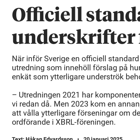
Officiell stand
underskrifter
När inför Sverige en officiell standar
utredning som innehöll förslag på hu
enkät som ytterligare underströk beh
– Utredningen 2021 har komponente
vi redan då. Men 2023 kom en annan, 
att vålla ytterligare förseningar om de
ordförande i XBRL-föreningen.
Text: Håkan Edvardsson
•
20 januari 2025