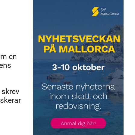
kom en
gens
 skrev
iskerar