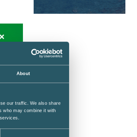
About
fter.
se our traffic. We also share
ers who may combine it with
 services.
krift
ör att