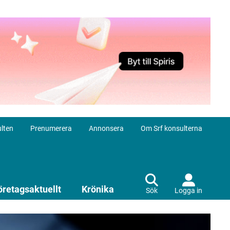
lten
Prenumerera
Annonsera
Om Srf konsulterna
öretagsaktuellt
Krönika
Sök
Logga in