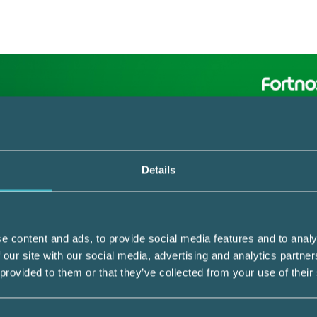
Details
retag som levererar elektroniska underskri
ningen satt upp för avancerad elektronisk
e content and ads, to provide social media features and to analy
nvänd i dag.
 our site with our social media, advertising and analytics partn
 provided to them or that they’ve collected from your use of their
 varianterna av avancerad elektronisk unders
te vet om din underskrift verkligen gäller f