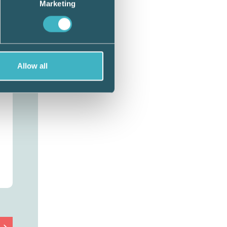
Marketing
issa
 Claes
och
Allow all