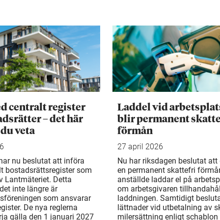
d centralt register
Laddel vid arbetsplat
adsrätter – det här
blir permanent skatte
 du veta
förmån
26
27 april 2026
ar nu beslutat att införa
Nu har riksdagen beslutat att d
llt bostadsrättsregister som
en permanent skattefri förmå
v Lantmäteriet. Detta
anställde laddar el på arbetsp
det inte längre är
om arbetsgivaren tillhandahål
tsföreningen som ansvarar
laddningen. Samtidigt beslu
egister. De nya reglerna
lättnader vid utbetalning av sk
rja gälla den 1 januari 2027
milersättning enligt schablon 