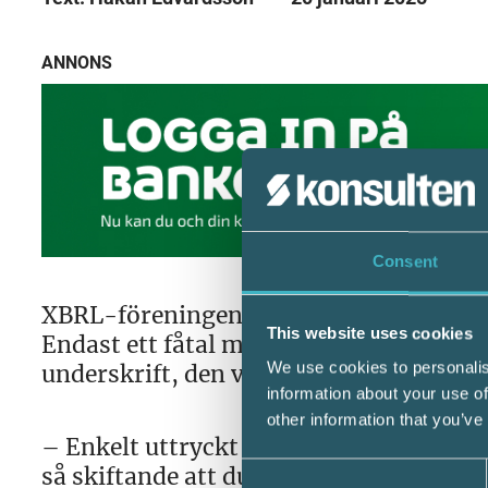
ANNONS
Consent
XBRL-föreningens enkät riktades till fö
This website uses cookies
Endast ett fåtal mötte kriterierna före
We use cookies to personalis
underskrift, den version som är mest a
information about your use of
other information that you’ve
– Enkelt uttryckt var, och är, de olika
Consent
så skiftande att du som skriver under in