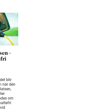
sen –
fri
et blir
n när den
latsen,
ler
tades om
attefri
vid