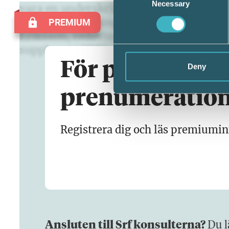
Necessary
Selection
vara en underskrift. I centrala delar un
förslag i utredningen snabbt förverkligad
PREMIUM
Eriksson, redovisningsexpert vid Srf 
suppleant i XBRL-föreningens styrelse.
För premiumart
Deny
prenumeratio
Registrera dig och läs premiumin
Ansluten till Srf konsulterna?
Du l