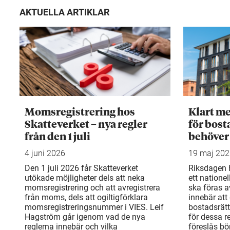
AKTUELLA ARTIKLAR
Momsregistrering hos
Klart me
Skatteverket – nya regler
för bost
från den 1 juli
behöver
4 juni 2026
19 maj 20
Den 1 juli 2026 får Skatteverket
Riksdagen h
utökade möjligheter dels att neka
ett natione
momsregistrering och att avregistrera
ska föras a
från moms, dels att ogiltigförklara
innebär att 
momsregistreringsnummer i VIES. Leif
bostadsrät
Hagström går igenom vad de nya
för dessa r
reglerna innebär och vilka
föreslås bö