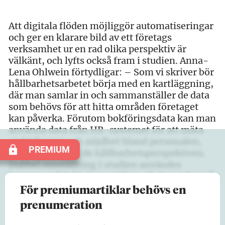
Att digitala flöden möjliggör automatiseringar
och ger en klarare bild av ett företags
verksamhet ur en rad olika perspektiv är
välkänt, och lyfts också fram i studien. Anna-
Lena Ohlwein förtydligar: – Som vi skriver bör
hållbarhetsarbetet börja med en kartläggning,
där man samlar in och sammanställer de data
som behövs för att hitta områden företaget
kan påverka. Förutom bokföringsdata kan man
använda data från HR-systemet för att mäta
sjukfrånvaro och nöjdhet bland personalen,
PREMIUM
för att även få in de hållbarhetsperspektiven.
Dubbel omställning I studien användes
begreppet ”dubbel omställning”. Det syftar på
att byrån dels ställer om digitalt, dels till en…
För premiumartiklar behövs en
prenumeration