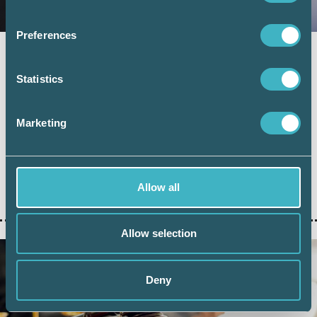
Preferences
Fler företag väljer digital årsredovisning –
redovisningskonsulterna bidrar till
Statistics
utvecklingen
6 juli 2026
Marketing
Digital inlämning av årsredovisningar fortsätter att öka.
Under juni 2026 sattes ett nytt rekord när 101 126 företag
lämnade in sin årsredovisning digitalt – första gången
antalet överstiger 100 000 under en månad. Samtidigt
visar ny statistik från Bolagsverket att digital inlämning
Allow all
ger färre kompletteringar och snabbare handläggning.
Allow selection
Deny