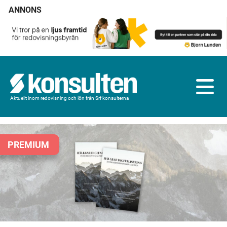
ANNONS
Aktuellt inom redovisning och lön från Srf konsulterna
PREMIUM