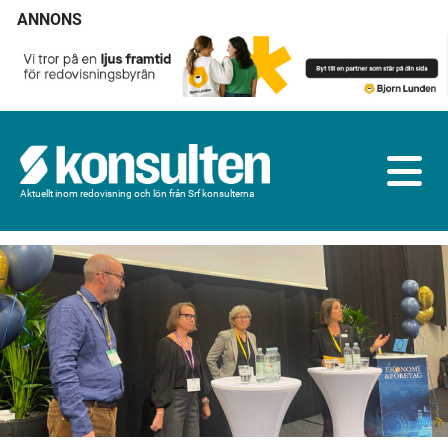
ANNONS
Aktuellt inom redovisning och lön från Srf konsulterna