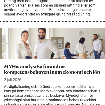
företag med bonusprogram och innebär att inlösen av
poäng varken ska ses som en prisnedsättning eller som
användning av en voucher. För redovisningskonsulter
skapar avgörandet en tydligare grund för rådgivning.
MYH:s analys: Så förändras
kompetensbehoven inom ekonomi och lön
2 juli 2026
AI, digitalisering och förändrade kundbehov ställer nya
krav på kompetensen inom ekonomi- och lönebranschen. I
sin senaste områdesanalys beskriver Myndigheten för
yrkeshögskolan hur arbetsmarknadens behov utvecklas
och vilka kunskaper som efterfrågas framöver. Något som