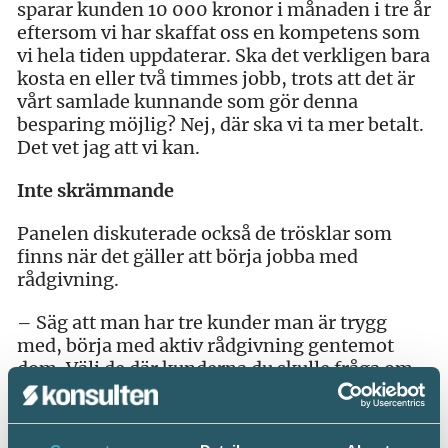
sparar kunden 10 000 kronor i månaden i tre år
eftersom vi har skaffat oss en kompetens som
vi hela tiden uppdaterar. Ska det verkligen bara
kosta en eller två timmes jobb, trots att det är
vårt samlade kunnande som gör denna
besparing möjlig? Nej, där ska vi ta mer betalt.
Det vet jag att vi kan.
Inte skrämmande
Panelen diskuterade också de trösklar som
finns när det gäller att börja jobba med
rådgivning.
– Säg att man har tre kunder man är trygg
med, börja med aktiv rådgivning gentemot
dom. Välj de där kunderna du skulle fråga om
kundcitat till en ny hemsida, tipsade Lena
Sjödén som driver Vi Ekonomi i Hudiksvall.
Hon konstaterade vidare: