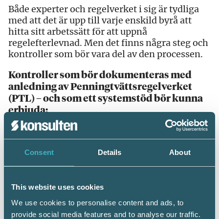
Både experter och regelverket i sig är tydliga
med att det är upp till varje enskild byrå att
hitta sitt arbetssätt för att uppnå
regelefterlevnad. Men det finns några steg och
kontroller som bör vara del av den processen.
Kontroller som bör dokumenteras med
anledning av Penningtvättsregelverket
(PTL) – och som ett systemstöd bör kunna
erbjuda:
Sanktionskontroll av Juridisk Person
ID-kontroll av Verklig Huvudman
PEP- och Sanktionskontroll av Fysisk Person
Consent
Details
About
Kundkännedomsformulär (KYC) – inklusive
kontroll från kund
Riskbedömning och riskklassificering av nya
This website uses cookies
och befintliga kunder
We use cookies to personalise content and ads, to
Löpande bevakning och kontroll för att
provide social media features and to analyse our traffic.
upptäcka ev. förändringar hos kunden.