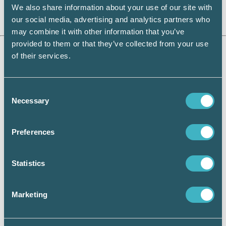
We also share information about your use of our site with
our social media, advertising and analytics partners who
may combine it with other information that you’ve
provided to them or that they’ve collected from your use
Artikel producerad av Verified.
of their services.
Deras medlemserbjudande hittar du här >>
Consent
Necessary
Selection
Preferences
Statistics
Marketing