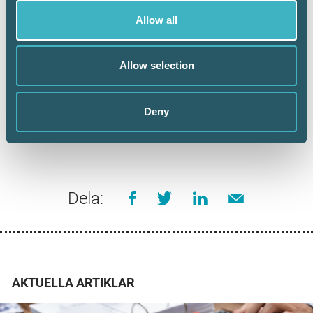
Allow all
– Faktum är att det finns flertalet systemstöd som
underlättar de mest tidskrävande stegen som rör
Allow selection
insamling och löpande bevakning av företagsdata,
berättar Tommy Flemström, grundare och affärsutvecklare
vid Verified.
Deny
Dela:
AKTUELLA ARTIKLAR