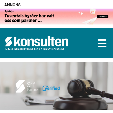
ANNONS
Aktuellt inom redovisning och lön från Srf konsulterna