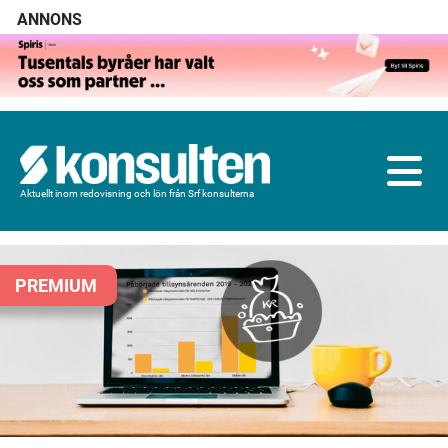
ANNONS
Aktuellt inom redovisning och lön från Srf konsulterna
PREMIUM