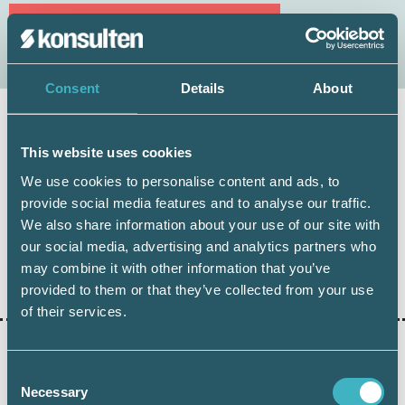
LOGGA IN
Consent
Details
About
Håkan Edvardsson
This website uses cookies
Journalist
We use cookies to personalise content and ads, to
provide social media features and to analyse our traffic.
We also share information about your use of our site with
our social media, advertising and analytics partners who
may combine it with other information that you’ve
Dela:
provided to them or that they’ve collected from your use
of their services.
Consent
AKTUELLA ARTIKLAR
Necessary
Selection