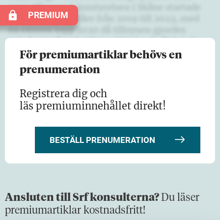
2019 till 2023.Länsstyrelsen i Skåne startade
PREMIUM
tillsyn av 218 byråer från 2019 till 2023, med
en extrem topp 2020 då tillsynen gjordes
mindre ingående.Västra Götaland påbörjade
sin tillsyn…
För premiumartiklar behövs en
prenumeration
Registrera dig och
läs premiuminnehållet direkt!
BESTÄLL PRENUMERATION
Ansluten till Srf konsulterna?
Du läser
premiumartiklar kostnadsfritt!