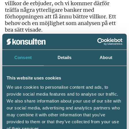
villkor de erbjuder, och vi kommer därför
träffa några ytterligare banker med
förhoppningen att få ännu bättre villkor. Ett
behov och en möjlighet som analysen på ett
bra sätt visade.
Under vintern och våren när du med största
sannolikhet sitter med bokslut och
engagemangsbesked framför dig, investera ett
Consent
Details
About
par minuter i att göra en gratis preliminär
analys i SRF Ränteanalys. Det kommer
sannolikt att uppskattas av dina kunder!
This website uses cookies
Som medlem hittar du SRF Ränteanalys på
We use cookies to personalise content and ads, to
Mina sidor under menyn medlemssidor.
Klicka
provide social media features and to analyse our traffic.
här för att logga in >>
We also share information about your use of our site with
our social media, advertising and analytics partners who
may combine it with other information that you’ve
provided to them or that they’ve collected from your use
of their services.