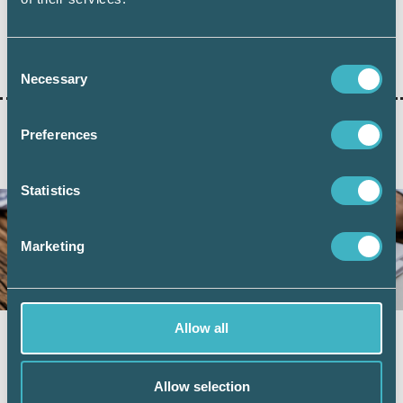
Dela:
Consent
Necessary
Selection
Preferences
AKTUELLA ARTIKLAR
Statistics
Marketing
Allow all
Momsregistrering hos Skatteverket – nya
regler från den 1 juli
Allow selection
4 juni 2026