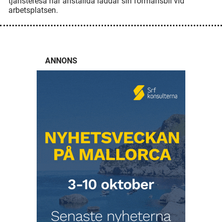
tjänsteresa när anställda laddar sin förmånsbil vid
arbetsplatsen.
ANNONS