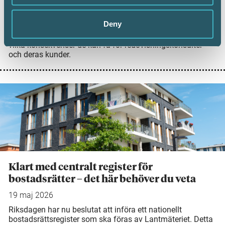
Den 1 juli 2026 får Skatteverket utökade möjligheter dels
att neka momsregistrering och att avregistrera från moms,
Deny
dels att ogiltigförklara momsregistreringsnummer i VIES.
Leif Hagström går igenom vad de nya reglerna innebär och
vilka konsekvenser de kan få för redovisningskonsulter
och deras kunder.
Klart med centralt register för
bostadsrätter – det här behöver du veta
19 maj 2026
Riksdagen har nu beslutat att införa ett nationellt
bostadsrättsregister som ska föras av Lantmäteriet. Detta