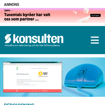
ANNONS
Aktuellt inom redovisning och lön från Srf konsulterna