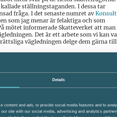
 kallade ställningstaganden. I dessa tar
änsad fråga. I det senaste numret av
Konsult
den som jag menar är felaktiga och som
På mötet informerade Skatteverket att man
vägledningen. Det är ett arbete som vi kan v
rättsliga vägledningen delge dem gärna till
sentrådet var Skatteverkets svar på skrift
 I vilken omfattning redovisningskonsulter
säga, men det skulle kunna vara ett utmärk
kan ta tid att få svar. Kan frågan ses som ett
Details
. Svar lämnas inte heller om det är komple
ar. Det gäller alltså att var klar och tydli
l Skatteverket. Vad Skatteverkets översyn kom
e content and ads, to provide social media features and to analy
 our site with our social media, advertising and analytics partn