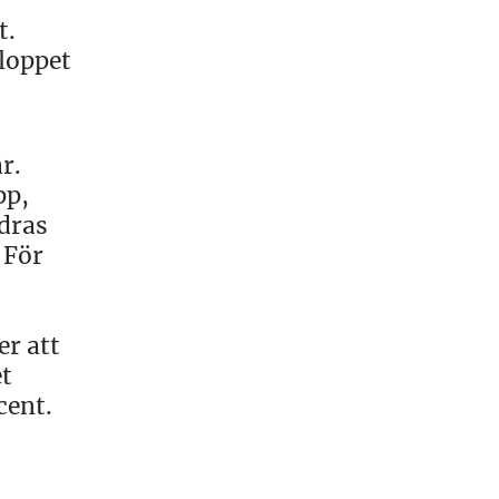
t.
eloppet
r.
pp,
ndras
 För
er att
et
cent.