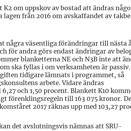
t K2 om uppskov av bostad att ändras någo
iga lagen från 2016 om avskaffandet av takb
at några väsentliga förändringar till nästa å
och för andra görs endast ändringar av belo
kommer blanketterna NE och N3B inte att ä
 som ska fyllas i om verksamheten är passiv.
giften tidigare lämnats i programmet, så
skonsultens arbete. Vidare ändras
l 6,27 och 1,50 procent. Blankett K10 komm
gt förenklingsregeln till 163 075 kronor. D
komståret 2017 räknas upp med 103,27 pro
 kan det avslutningsvis nämnas att SRU-