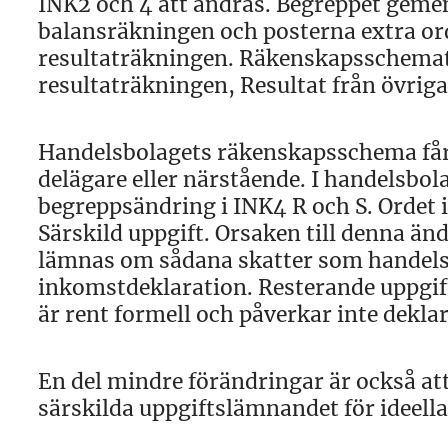
INK2 och 4 att ändras. Begreppet gemens
balansräkningen och posterna extra ord
resultaträkningen. Räkenskapsschemat f
resultaträkningen, Resultat från övriga 
Handelsbolagets räkenskapsschema får y
delägare eller närstående. I handelsbo
begreppsändring i INK4 R och S. Ordet 
Särskild uppgift. Orsaken till denna änd
lämnas om sådana skatter som handelsb
inkomstdeklaration. Resterande uppgif
är rent formell och påverkar inte dekla
En del mindre förändringar är också att
särskilda uppgiftslämnandet för ideella