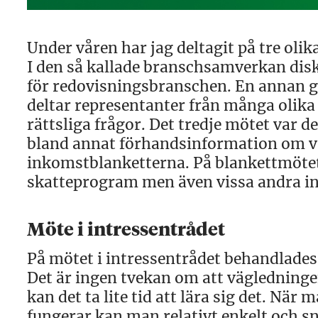
Under våren har jag deltagit på tre oli
I den så kallade branschsamverkan dis
för redovisningsbranschen. En annan gr
deltar representanter från många olik
rättsliga frågor. Det tredje mötet var d
bland annat förhandsinformation om v
inkomstblanketterna. På blankettmötet d
skatteprogram men även vissa andra in
Möte i intressentrådet
På mötet i intressentrådet behandlades
Det är ingen tvekan om att vägledninge
kan det ta lite tid att lära sig det. När
fungerar kan man relativt enkelt och sna