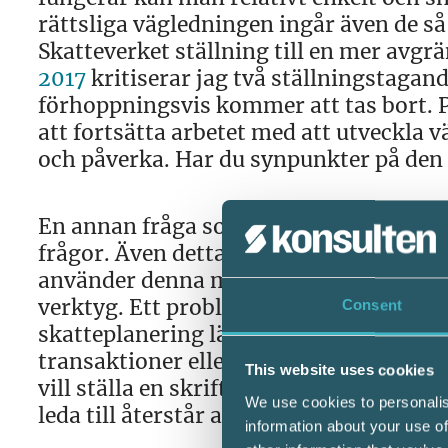
rättsliga vägledningen ingår även de så
Skatteverket ställning till en mer avgr
2017
kritiserar jag två ställningstagan
förhoppningsvis kommer att tas bort. 
att fortsätta arbetet med att utveckla 
och påverka. Har du synpunkter på den 
En annan fråga som behandlades i intres
frågor. Även detta arbete ska ses över.
använder denna möjlighet är svårt att 
verktyg. Ett problem är givetvis att det 
Consent
skatteplanering lämnas inte något svar
transaktioner eller oklara förutsättning
This website uses cookies
vill ställa en skriftlig skattefråga til
We use cookies to personalis
leda till återstår att se.
information about your use of