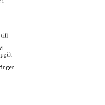
 i
till
ed
ppgift
ringen