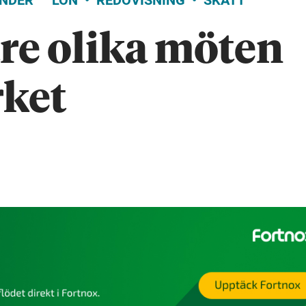
NDER
LÖN
REDOVISNING
SKATT
tre olika möten
rket