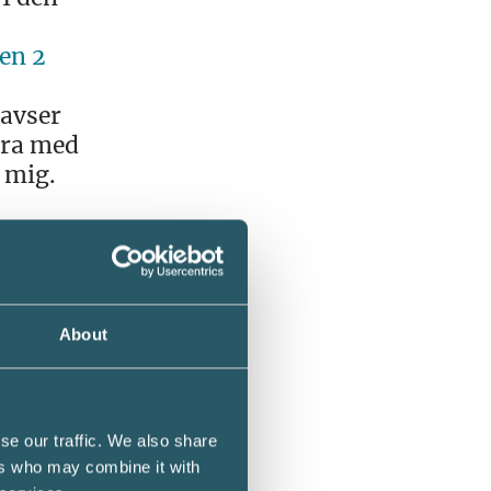
en 2
 avser
ara med
 mig.
liga
t
 led i
About
xa
g om man
mer att
se our traffic. We also share
ers who may combine it with