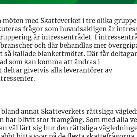
ka möten med Skatteverket i tre olika gruppe
kuteras frågor som huvudsakligen är intres
uppering är intressentrådet. I intressentr
a branscher och där behandlas mer övergri
et så kallade blankettmötet. Där får deltaga
ad som kan komma att ändras i
eltar givetvis alla leverantörer av
tressenter.
 bland annat Skatteverkets rättsliga vägled
n har blivit stor framgång. Som med alla v
 man väl lärt sig hur den rättsliga vägledning
bbt hitta svar på de flesta skattefrågorna.