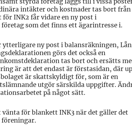
amt styrda företag läggs till i vissa poster
inära intäkter och kostnader tas bort från
ör INK2 får vidare en ny post i
företag som det finns ett ägarintresse i.
tterligare ny post i balansräkningen, Lån 
lagsdeklarationen görs det också en
inkomstdeklaration tas bort och ersätts m
ring är att det endast är förstasidan, där u
olaget är skattskyldigt för, som är en
tslämnande utgör särskilda uppgifter. Änd
rationsarbetet på något sätt.
 vänta för blankett INK3 när det gäller det
 föreningar.