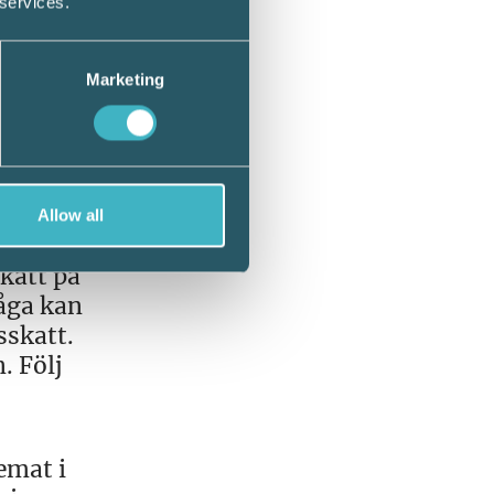
 services.
e
Marketing
a eller
tt
Allow all
är
katt på
råga kan
sskatt.
. Följ
emat i