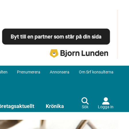
lten
Prenumerera
Annonsera
Om Srf konsulterna
öretagsaktuellt
Krönika
Sök
Logga in