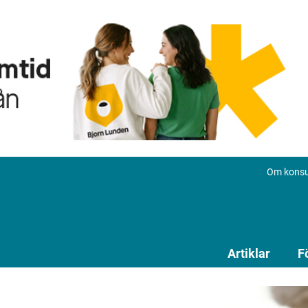
Om konsu
Artiklar
F