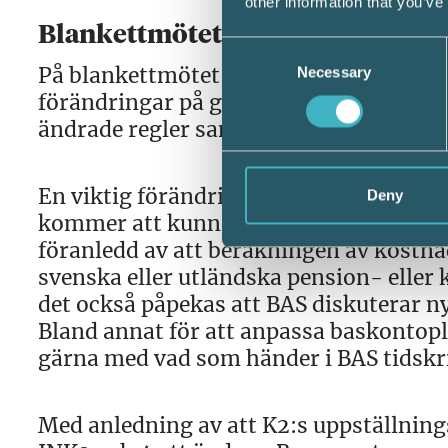
other information that you’ve
Blankettmötet
Consent
På blankettmötet informerades vi om att 
Necessary
Selection
förändringar på gång. De ändringar som
ändrade regler samt ändrade procentsa
En viktig förändring för blanketterna 
Deny
kommer att kunna redovisas i fyra rutor 
föranledd av att beräkningen av kostna
svenska eller utländska pension- eller 
det också påpekas att BAS diskuterar n
Bland annat för att anpassa baskontopl
gärna med vad som händer i BAS tidskri
Med anledning av att K2:s uppställni