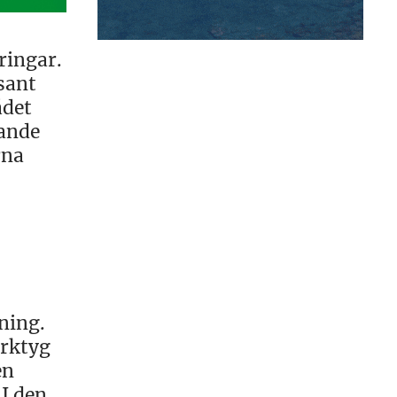
ringar.
sant
ådet
pande
rna
ning.
erktyg
en
 I den