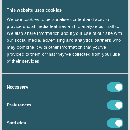
OBS! I länsstyrelsernas föreskrifter regleras
vilka skriftliga rutiner som
ska
finnas i
This website uses cookies
verksamheten (vid diskrepans mellan mallen
We use cookies to personalise content and ads, to
och föreskrifterna). Det är väldigt viktigt att
provide social media features and to analyse our traffic.
du går igenom den skriftliga rutinen och
We also share information about your use of our site with
anpassar
den så att den överensstämmer med
our social media, advertising and analytics partners who
arbetssättet i den egna verksamheten, samt
may combine it with other information that you’ve
att den används och uppdateras! Glöm ej att
provided to them or that they’ve collected from your use
arkivera dokument enligt beskrivningen i
of their services.
rutinen!
Om du
medvetet genomför
en transaktion
som utgör ett led i penningtvätt eller
Consent
finansiering av terrorism kan du göra dig
Necessary
Selection
skyldig till
penningtvättsbrott
eller
näringspenningtvättsbrott
.
Preferences
Tänk på vad du själv riskerar genom att inte
rapportera vid misstanke om penningtvätt
eller finansiering av terrorism som du
Statistics