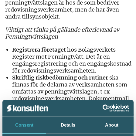
penningtvättslagen är hos de som bedriver
redovisningsverksamhet, men de har även
andra tillsynsobjekt.
Viktigt att tänka på gällande efterlevnad av
Penningtvättslagen
Registrera företaget
hos Bolagsverkets
Register mot Penningtvätt. Det är en
engångsregistrering och en engångskostnad
för redovisningsverksamheten.
Skriftlig riskbedömning och rutiner
ska
finnas för de delarna av verksamheten som
omfattas av penningtvättslagen, t ex
redovisningsverksamheten. Dokumentmall
för skriftliga rutiner, samt blankettmallar för
riskbedömning, finns under medlemssidorna
på
srfkonsult.se
, under
Consent
Details
About
menyn Dokumentmallar och
Srf
Dokument
(inloggning krävs)