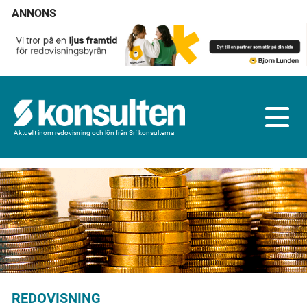
ANNONS
Aktuellt inom redovisning och lön från Srf konsulterna
REDOVISNING