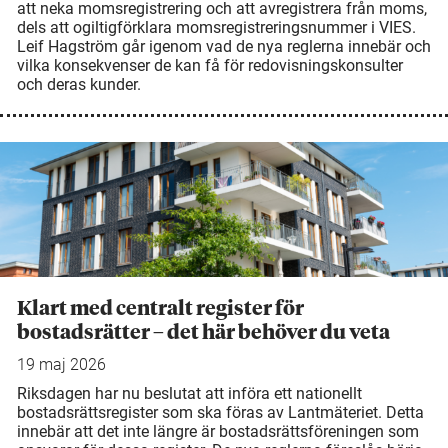
att neka momsregistrering och att avregistrera från moms,
dels att ogiltigförklara momsregistreringsnummer i VIES.
Leif Hagström går igenom vad de nya reglerna innebär och
vilka konsekvenser de kan få för redovisningskonsulter
och deras kunder.
Klart med centralt register för
bostadsrätter – det här behöver du veta
19 maj 2026
Riksdagen har nu beslutat att införa ett nationellt
bostadsrättsregister som ska föras av Lantmäteriet. Detta
innebär att det inte längre är bostadsrättsföreningen som