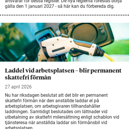
ansvarar för dessa register. De nya reglerna föreslås börja
gälla den 1 januari 2027 - så här kan du förbereda dig.
Laddel vid arbetsplatsen – blir permanent
skattefri förmån
27 april 2026
Nu har riksdagen beslutat att det blir en permanent
skattefri förmån när den anställde laddar el på
arbetsplatsen, om arbetsgivaren tillhandahåller
laddningen. Samtidigt beslutades om lättnader vid
utbetalning av skattefri milersättning enligt schablon vid
tjänsteresa när anställda laddar sin förmånsbil vid
arbetsplatsen.