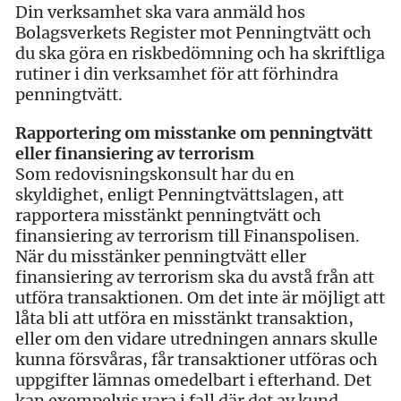
Din verksamhet ska vara anmäld hos
Bolagsverkets Register mot Penningtvätt och
du ska göra en riskbedömning och ha skriftliga
rutiner i din verksamhet för att förhindra
penningtvätt.
Rapportering om misstanke om penningtvätt
eller finansiering av terrorism
Som redovisningskonsult har du en
skyldighet, enligt Penningtvättslagen, att
rapportera misstänkt penningtvätt och
finansiering av terrorism till Finanspolisen.
När du misstänker penningtvätt eller
finansiering av terrorism ska du avstå från att
utföra transaktionen. Om det inte är möjligt att
låta bli att utföra en misstänkt transaktion,
eller om den vidare utredningen annars skulle
kunna försvåras, får transaktioner utföras och
uppgifter lämnas omedelbart i efterhand. Det
kan exempelvis vara i fall där det av kund