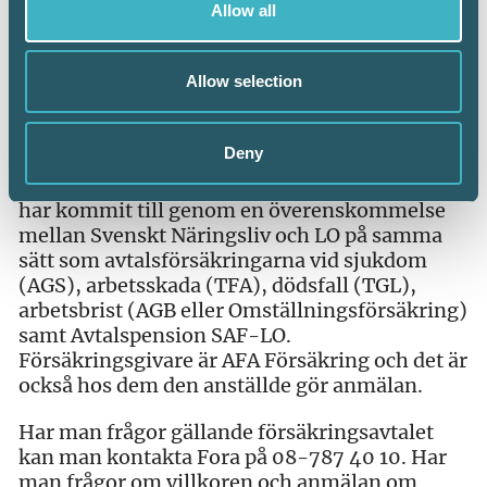
anställda som är föräldralediga. Försäkringen
Allow all
som heter Föräldrapenningtillägg (FPT)
innebär att den som är föräldraledig och får
föräldrapenning från Försäkringskassan kan
Allow selection
få en kompletterande ersättning.
Försäkringen gäller för arbetare
Deny
Försäkringen gäller för anställda arbetare och
har kommit till genom en överenskommelse
mellan Svenskt Näringsliv och LO på samma
sätt som avtalsförsäkringarna vid sjukdom
(AGS), arbetsskada (TFA), dödsfall (TGL),
arbetsbrist (AGB eller Omställningsförsäkring)
samt Avtalspension SAF-LO.
Försäkringsgivare är AFA Försäkring och det är
också hos dem den anställde gör anmälan.
Har man frågor gällande försäkringsavtalet
kan man kontakta Fora på 08-787 40 10. Har
man frågor om villkoren och anmälan om