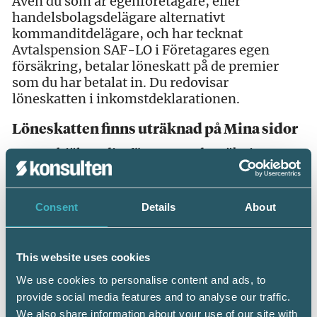
Även du som är egenföretagare, eller
handelsbolagsdelägare alternativt
kommanditdelägare, och har tecknat
Avtalspension SAF-LO i Företagares egen
försäkring, betalar löneskatt på de premier
som du har betalat in. Du redovisar
löneskatten i inkomstdeklarationen.
Löneskatten finns uträknad på Mina sidor
– Fora hjälper ditt företag med uträkningen av
löneskatten. När du har gjort den slutliga
lönerapporteringen från ditt företag beräknar
Fora företagets löneskatt, säger Pia
Consent
Details
About
Sandeborg. Du hittar uppgifterna på
Foras
webbplats
under ”Mina sidor” och fliken
”Ekonomi”. Uppgifterna kan du få på en pdf
This website uses cookies
som du kan spara eller skriva ut.
We use cookies to personalise content and ads, to
provide social media features and to analyse our traffic.
Kort om Fora
We also share information about your use of our site with