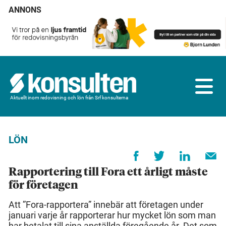
ANNONS
Aktuellt inom redovisning och lön från Srf konsulterna
LÖN
Rapportering till Fora ett årligt måste
för företagen
Att ”Fora-rapportera” innebär att företagen under
januari varje år rapporterar hur mycket lön som man
har betalat till sina anställda föregående år. Det som