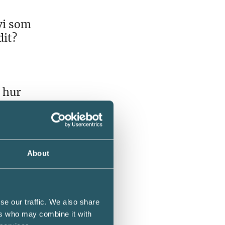
vi som
dit?
 hur
About
står
se our traffic. We also share
er
ers who may combine it with
bättre