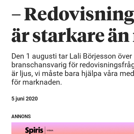
– Redovisning
är starkare ä
Den 1 augusti tar Lali Börjesson öve
branschansvarig för redovisningsfrå
är ljus, vi måste bara hjälpa våra me
för marknaden.
5 juni 2020
ANNONS