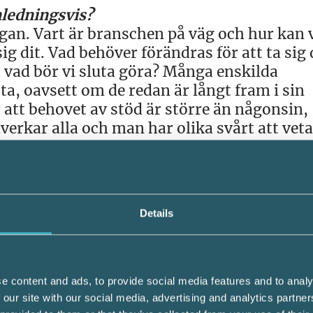
inledningsvis?
ågan. Vart är branschen på väg och hur kan 
g dit. Vad behöver förändras för att ta sig 
h vad bör vi sluta göra? Många enskilda
, oavsett om de redan är långt fram i sin
ror att behovet av stöd är större än någonsin,
rkar alla och man har olika svårt att veta
nsultens roll på marknaden idag?
att redovisningskonsult är en yrkesroll som
Details
e sann. Vi kommer att behövas, om än i en
av bokföring är redan här men yrkesrollen 
hjälpa våra medlemmar att fortsätta vara
e content and ads, to provide social media features and to analy
visningskonsulter behöver inte bara bli m
 our site with our social media, advertising and analytics partn
mintresserade och säljande. Alla måste bli 