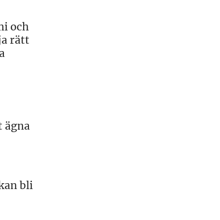
mi och
a rätt
a
t ägna
kan bli