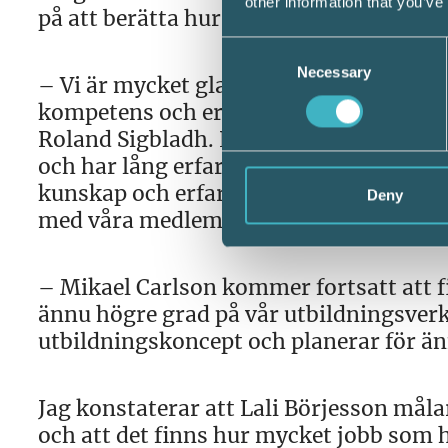
other information that you’ve
på att berätta hur duktiga vi är och at
Consent
Necessary
Selection
– Vi är mycket glada över att ha hitta
kompetens och erfarenhet att axla denn
Roland Sigbladh. Lali Börjesson har båd
och har lång erfarenhet från både löpa
kunskap och erfarenhet ger förtroende
Deny
med våra medlemmar.
– Mikael Carlson kommer fortsatt att f
ännu högre grad på vår utbildningsverk
utbildningskoncept och planerar för änn
Jag konstaterar att Lali Börjesson måla
och att det finns hur mycket jobb som h