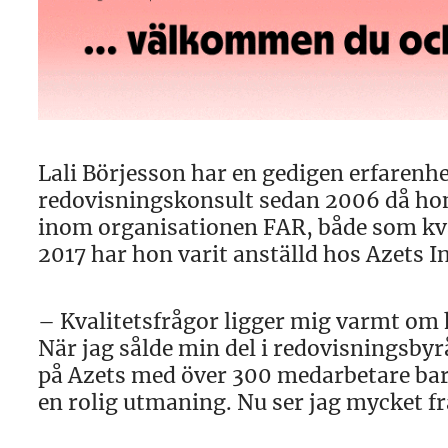
Lali Börjesson har en gedigen erfarenh
redovisningskonsult sedan 2006 då hon
inom organisationen FAR, både som kva
2017 har hon varit anställd hos Azets I
– Kvalitetsfrågor ligger mig varmt om h
När jag sålde min del i redovisningsbyr
på Azets med över 300 medarbetare bara 
en rolig utmaning. Nu ser jag mycket f