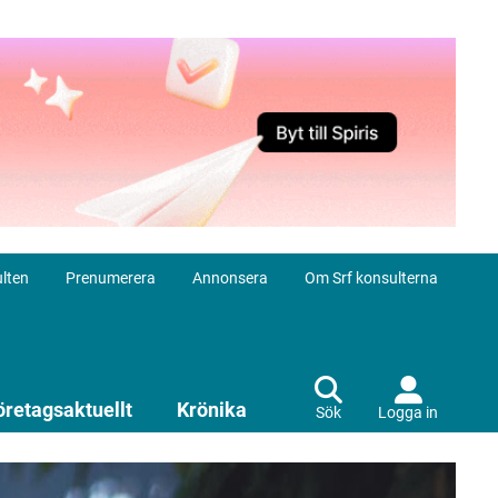
lten
Prenumerera
Annonsera
Om Srf konsulterna
öretagsaktuellt
Krönika
Sök
Logga in