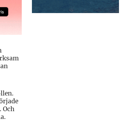
m
erksam
dan
llen.
började
. Och
a.