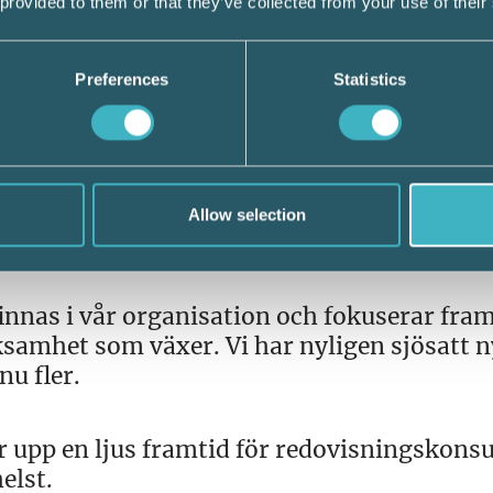
 provided to them or that they’ve collected from your use of their
t vi kan så mycket mer än momsregler.
Preferences
Statistics
t Lali som kommer från branschen med en
a roll, säger Srf konsulternas förbundsdir
e drivit egen byrå, jobbat i branschorganis
nde redovisning och lönehantering. Hennes
 i diskussioner med myndigheter men även i
Allow selection
innas i vår organisation och fokuserar fram
samhet som växer. Vi har nyligen sjösatt 
u fler.
r upp en ljus framtid för redovisningskonsu
elst.