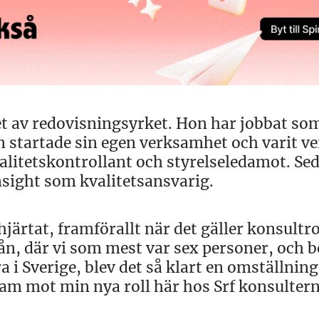
et av redovisningsyrket. Hon har jobbat so
 startade sin egen verksamhet och varit v
litetskontrollant och styrelseledamot. Se
nsight som kvalitetsansvarig.
järtat, framförallt när det gäller konsultro
ån, där vi som mest var sex personer, och 
i Sverige, blev det så klart en omställning
ram mot min nya roll här hos Srf konsultern