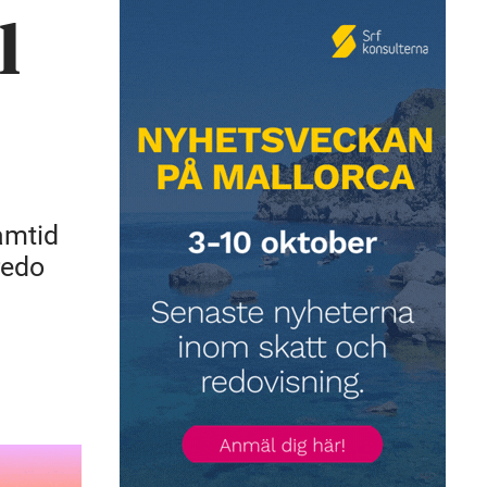
l
amtid
redo