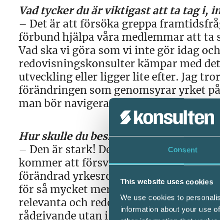
Vad tycker du är viktigast att ta tag i, 
– Det är att försöka greppa framtidsfr
förbund hjälpa våra medlemmar att ta si
Vad ska vi göra som vi inte gör idag oc
redovisningskonsulter kämpar med detta
utveckling eller ligger lite efter. Jag t
förändringen som genomsyrar yrket påve
man bör navigera.
Hur skulle du beskriva redovisningsko
– Den är stark! Den här förutsägelsen 
Consent
kommer att försvinna är helt enkel int
förändrad yrkesroll. Automatiseringen 
This website uses cookies
för så mycket mer. Vi som förbund ska 
We use cookies to personalis
relevanta och redo för marknaden. Redo
information about your use of
rådgivande utan i högre grad mer syste