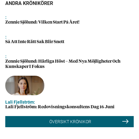
ANDRA KRÖNIKÖRER
:
Zennie Sjölund: Vilken Start På Året!
:
Så Att Inte Rätt Sak Blir Snett
:
Zennie Sjölund: Härliga Höst – Med Nya Möjligheter Och
Kunskaper I Fokus
Lali Fjellström:
Lali Fjellström: Redovisningskonsultens Dag 16 Juni
ÖVERSIKT KRÖNIKOR