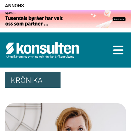
ANNONS
Aktuellt inom redovisning och lön från Srf konsulterna
KRÖNIKA