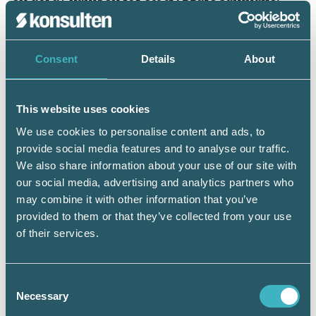
Jag vill också lyfta fram något viktigt: trots de
Consent
Details
About
utmaningar vi möter har vi en unik möjlighet
att vara en del av lösningen. Som
yrkesverksamma, företagare och
This website uses cookies
medmänniskor kan vi påverka. Det handlar om
We use cookies to personalise content and ads, to
provide social media features and to analyse our traffic.
att inte bara identifiera risker och hot utan
We also share information about your use of our site with
också om att stärka det som fungerar.
our social media, advertising and analytics partners who
may combine it with other information that you’ve
provided to them or that they’ve collected from your use
Tillsammans kan vi bygga ett samhälle där
of their services.
trygghet och förtroende åter blir
självklarheter. Varje insats, varje samtal och
Consent
varje lösning gör skillnad. Det är inte bara en
Necessary
Selection
utmaning – det är en chans att visa vad vi går