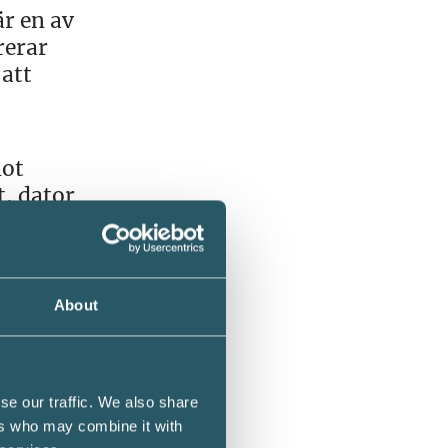
r en av
rerar
att
mot
, dator
larar
About
är
t
se our traffic. We also share
, bland
ers who may combine it with
 Genom