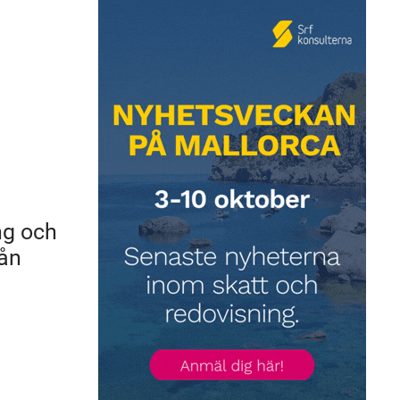
ng och
rån