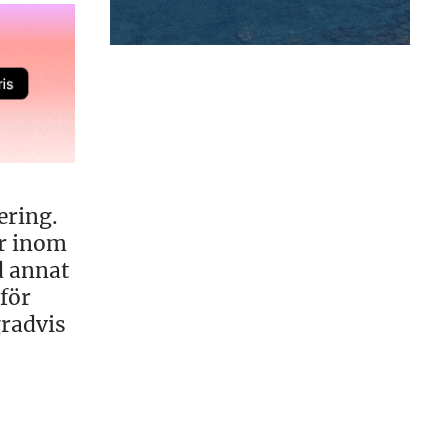
ering.
ar inom
d annat
för
gradvis