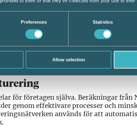
 provided to them or that they’ve collected from your use of their
ring kan myndigheterna få bättre insyn i
rägerier.
Preferences
Statistics
porteringen enklare, utan är tillsammans
n ett kraftfullt verktyg mot kriminella nät
e och stoppa felaktiga utbetalningar, säger
Allow selection
turering
ar för företagen själva. Beräkningar från
arder genom effektivare processer och mins
reringsnätverken används för att automati
k.