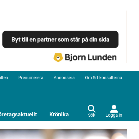
lten
Prenumerera
Annonsera
Om Srf konsulterna
öretagsaktuellt
Krönika
Sök
Logga in