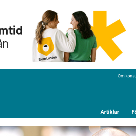
Om konsu
Artiklar
F