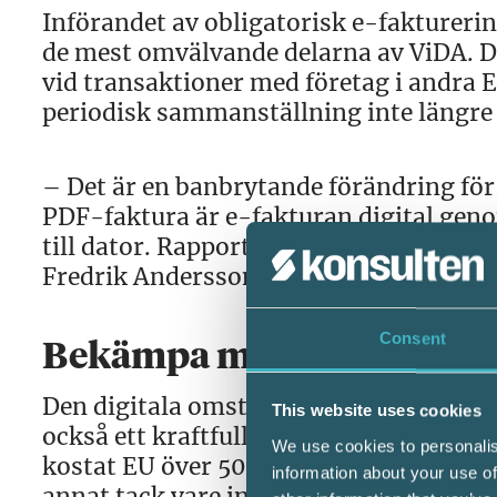
Införandet av obligatorisk e-faktureri
de mest omvälvande delarna av ViDA. De
vid transaktioner med företag i andra 
periodisk sammanställning inte längr
– Det är en banbrytande förändring för 
PDF-faktura är e-fakturan digital gen
till dator. Rapporteringen sker i realt
Fredrik Andersson Carlö.
Consent
Bekämpa momsbedrägeri
Den digitala omställningen innebär int
This website uses cookies
också ett kraftfullt verktyg för att b
We use cookies to personalis
kostat EU över 50 miljarder euro om år
information about your use of
annat tack vare införandet av transakt