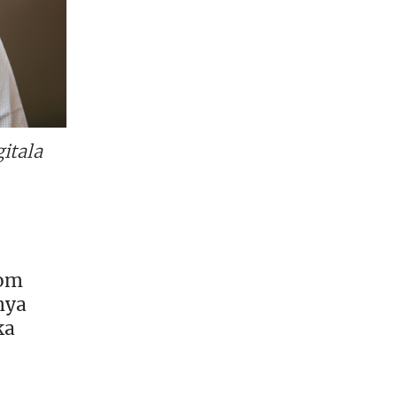
itala
som
nya
ka