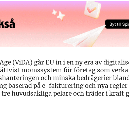
e (ViDA) går EU in i en ny era av digitalis
 rättvist momssystem för företag som verk
omshanteringen och minska bedrägerier blan
g baserad på e-fakturering och nya regler 
re huvudsakliga pelare och träder i kraft 