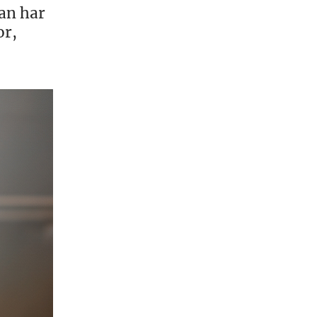
dan har
or,