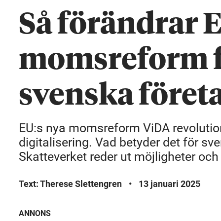
Så förändrar 
momsreform f
svenska föret
EU:s nya momsreform ViDA revolutio
digitalisering. Vad betyder det för s
Skatteverket reder ut möjligheter oc
Text: Therese Slettengren
•
13 januari 2025
ANNONS