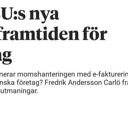
EU:s nya
ramtiden för
ag
nerar momshanteringen med e-faktureri
venska företag? Fredrik Andersson Carlö f
h utmaningar.