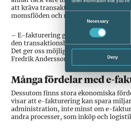
other information that you’ve
att kräva transaktionsbaserad rapporte
momsflöden och minska risken för bed
Consent
Necessary
Selection
– E-fakturering gör inte bara momsrap
den transaktionsbaserade rapporteringe
Det ger oss möjlighet att agera snabbar
Deny
Fredrik Andersson Carlö.
Många fördelar med e-fak
Dessutom finns stora ekonomiska fördel
visar att e-fakturering kan spara milj
administration, inte minst om e-faktu
andra processer, som inköp och logisti