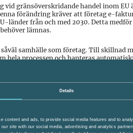
ng vid gränsöverskridande handel inom EU ä
nna förändring kräver att företag e-faktu
EU-länder från och med 2030. Detta medför 
e behöver lämnas.
såväl samhälle som företag. Till skillnad 
om hela processen och hanteras automatiskt
id och ersätter dagens manuella system, förk
Details
er
e bara effektivare momsrapportering, utan 
ekämpa momsbedrägerier. Dessa har historisk
e content and ads, to provide social media features and to analy
et, men har de senaste åren krympt kraftigt
 our site with our social media, advertising and analytics partn
ionsbaserad rapportering i utsatta länder.