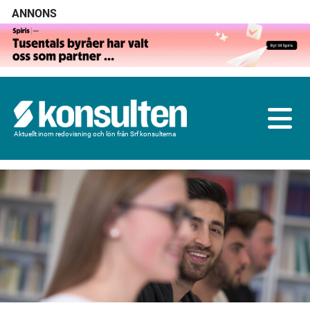
ANNONS
Aktuellt inom redovisning och lön från Srf konsulterna