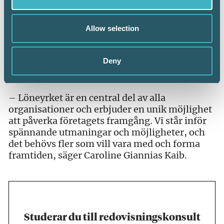
rådgivning och strategiskt arbete. Konsulterna
blir allt viktigare som rådgivare för företag.
Allow selection
När automatiseringen tar över mer av det
rutinmässiga arbetet, ökar behovet av djupare
analys och rådgivning. Det gör yrket till en
Deny
nyckelroll för företagens framgång, både nu
och i framtiden, säger Lali Fjellström.
– Löneyrket är en central del av alla
organisationer och erbjuder en unik möjlighet
att påverka företagets framgång. Vi står inför
spännande utmaningar och möjligheter, och
det behövs fler som vill vara med och forma
framtiden, säger Caroline Giannias Kaib.
Studerar du till redovisningskonsult