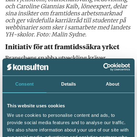
och Caroline Giannias Kaib, löneexpert, delar
sina insikter om framtidens arbetsmarknad
och ger värdefulla karriärråd till studenter på
webbinarier som sker i samarbete med landets
YH-skolor.
Foto: Malin Sydne.
Initiativ för att framtidssäkra yrket
Branschens snabba utveckling kräver
kontinuerlig kompetensutveckling. För att
säkerställa att framtidens konsulter står väl
rustade erbjuder ett medlemskap i Srf
Consent
Details
About
konsulterna en rad stödresurser, som
utbildningar, mallar, nyhetsbrev och
nätverksmöjligheter.
This website uses cookies
– Vi arbetar också aktivt för att öka
We use cookies to personalise content and ads, to
medvetenheten om redovisnings- och
provide social media features and to analyse our traffic.
lönekonsulternas viktiga roll hos
We also share information about your use of our site with
kundföretagen. Vi vill höja yrkets status