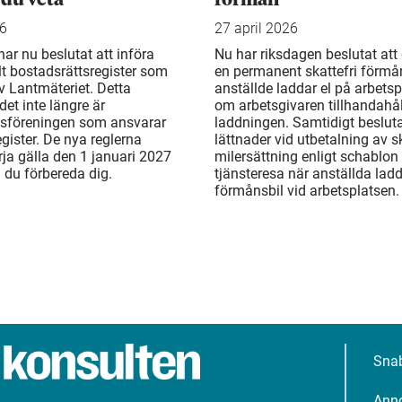
26
27 april 2026
ar nu beslutat att införa
Nu har riksdagen beslutat att d
llt bostadsrättsregister som
en permanent skattefri förmå
v Lantmäteriet. Detta
anställde laddar el på arbetsp
det inte längre är
om arbetsgivaren tillhandahål
tsföreningen som ansvarar
laddningen. Samtidigt beslu
egister. De nya reglerna
lättnader vid utbetalning av sk
rja gälla den 1 januari 2027
milersättning enligt schablon 
n du förbereda dig.
tjänsteresa när anställda ladd
förmånsbil vid arbetsplatsen.
Sna
Ann