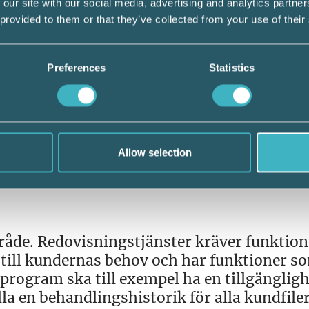
 our site with our social media, advertising and analytics partn
 provided to them or that they’ve collected from your use of their
Preferences
Statistics
t område som anlitas utifrån olika behov. B
t utöka byråns resurser av redovisningstjänst
förtydliga i avtalet vilken dokumentation 
argörande av försäkringsskyddet är andra vi
ad som kan hända om parterna blir oense. B
Allow selection
 arbete.
råde. Redovisningstjänster kräver funktion
till kundernas behov och har funktioner s
program ska till exempel ha en tillgänglighe
 en behandlingshistorik för alla kundfiler