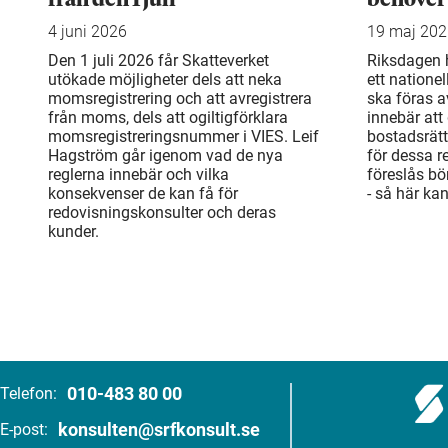
4 juni 2026
19 maj 20
Den 1 juli 2026 får Skatteverket
Riksdagen h
utökade möjligheter dels att neka
ett natione
momsregistrering och att avregistrera
ska föras a
från moms, dels att ogiltigförklara
innebär att 
momsregistreringsnummer i VIES. Leif
bostadsrät
Hagström går igenom vad de nya
för dessa r
reglerna innebär och vilka
föreslås bö
konsekvenser de kan få för
- så här ka
redovisningskonsulter och deras
kunder.
010-483 80 00
Telefon:
konsulten@srfkonsult.se
E-post: