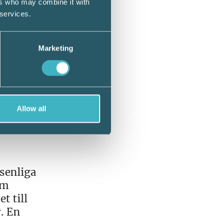
ers who may combine it with
 services.
Marketing
ehovet
er. Ett
som ska
ktiga
eakta
Allow all
senliga
om
t till
. En