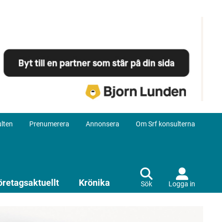
lten
Prenumerera
Annonsera
Om Srf konsulterna
öretagsaktuellt
Krönika
Sök
Logga in