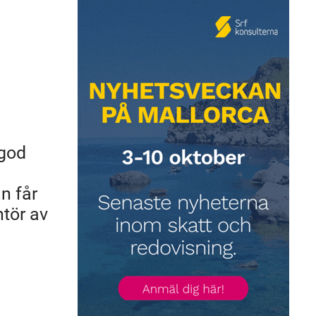
 god
n får
ntör av