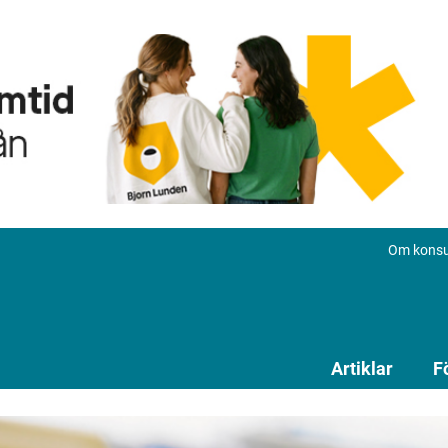
Om konsu
Artiklar
F