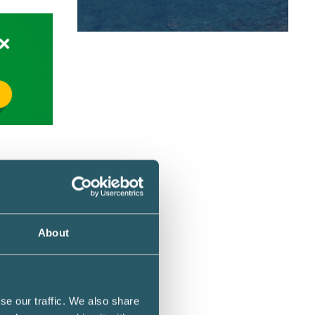
lgodose
About
a
tören
se our traffic. We also share