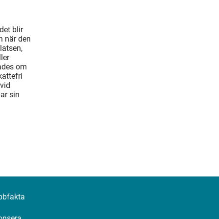
et blir
n när den
latsen,
ler
tades om
attefri
vid
ar sin
bbfakta
onsera