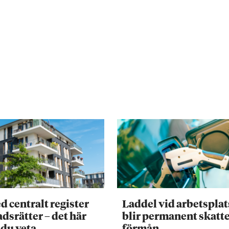
d centralt register
Laddel vid arbetsplat
adsrätter – det här
blir permanent skatte
 du veta
förmån