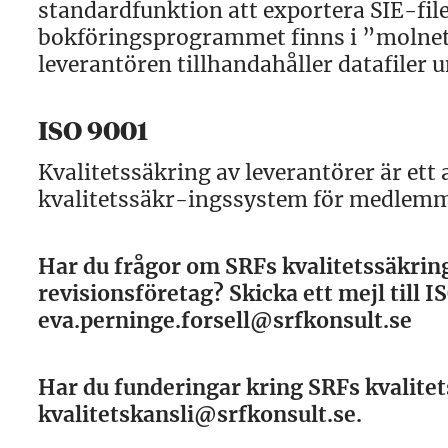
standardfunktion att exportera SIE-file
bokföringsprogrammet finns i ”molnet” ä
leverantören tillhandahåller datafiler 
ISO 9001
Kvalitetssäkring av leverantörer är e
kvalitetssäkr-ingssystem för medlemma
Har du frågor om SRFs kvalitetssäkrin
revisionsföretag? Skicka ett mejl till 
eva.perninge.forsell@srfkonsult.se
Har du funderingar kring SRFs kvalitets
kvalitetskansli@srfkonsult.se.