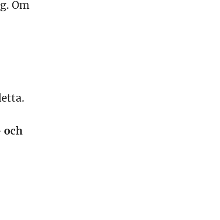
ng. Om
etta.
- och