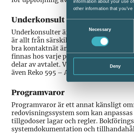
information about your use of
other information that you’ve
Underkonsult
Consent
Necessary
Selection
Underkonsulter är ett kvalitetskänslig
är allt från särskild experthjälp till at
bra kontaktnät är A och O. Tänk på att 
finnas hos varje part. Sekretess och kl
delar av avtalet. Var uppmärksam på v
Deny
även Reko 595 – Användning av annans
Programvaror
Programvaror är ett annat känsligt om
redovisningssystem som kan anpassas 
tillgodoser lagar och regler. Bokförings
systemdokumentation och tillhandahålla