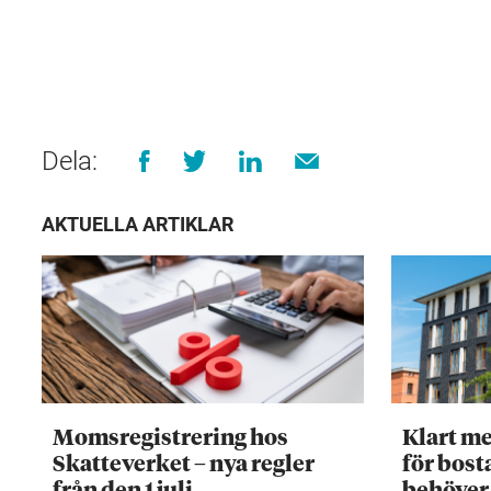
Dela:
AKTUELLA ARTIKLAR
Momsregistrering hos
Klart me
Skatteverket – nya regler
för bost
från den 1 juli
behöver