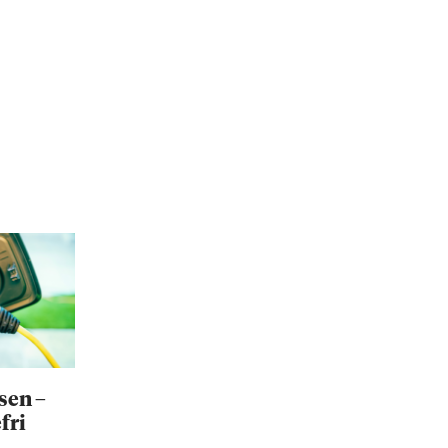
sen –
fri