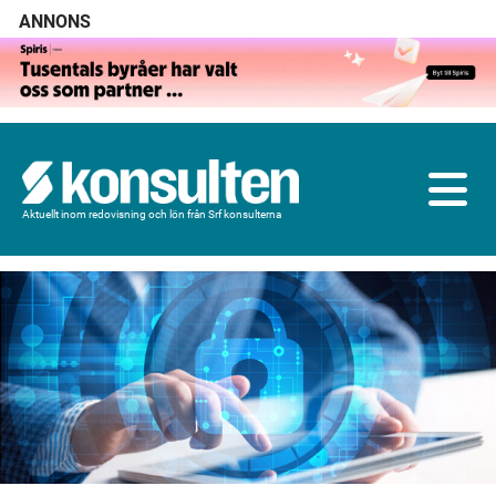
ANNONS
Aktuellt inom redovisning och lön från Srf konsulterna