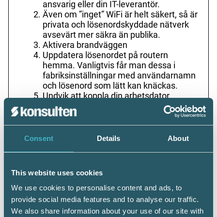
ansvarig eller din IT-leverantör.
Även om ”inget” WiFi är helt säkert, så är
privata och lösenordskyddade nätverk
avsevärt mer säkra än publika.
Aktivera brandväggen
Uppdatera lösenordet på routern
hemma. Vanligtvis får man dessa i
fabriksinställningar med användarnamn
och lösenord som lätt kan knäckas.
Undvik att koppla din arbetsdator
till skrivaren där hemma. Detta öppnar
upp en sårbarhet och bör helst först
godkännas av IT-avdelningen.
Använd inte arbetsdatorn för privatbruk
Consent
Details
About
och likaså rekommenderas att
familjemedlemmar inte får använda
den.
This website uses cookies
Spara inte ned sekretessbelagda
filer lokalt på exempelvis skrivbordet.
We use cookies to personalise content and ads, to
Utan alla filer bör lagras i en säker miljö
provide social media features and to analyse our traffic.
hos företagets nätverk eller enligt de
We also share information about your use of our site with