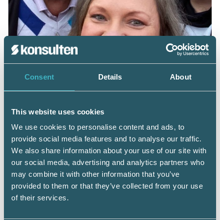
Consent
Details
About
This website uses cookies
We use cookies to personalise content and ads, to
provide social media features and to analyse our traffic.
– På lång sikt är tanken att byrån kan växa med fler
We also share information about your use of our site with
kunder och mer personal. Marknaden finns i regionen,
our social media, advertising and analytics partners who
konstaterar Oskar Karlbäck vid BRA Redovisning Karlbäck
may combine it with other information that you’ve
AB, till höger. Bredvid honom Tomas och Kerstin Karlbäck,
provided to them or that they’ve collected from your use
som nu planerar ett hållbart generationsskifte.
of their services.