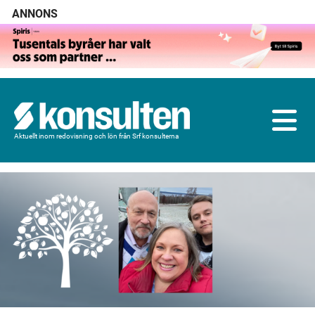
ANNONS
Aktuellt inom redovisning och lön från Srf konsulterna