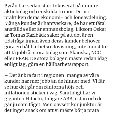
Byrån har sedan start fokuserat på mindre
aktiebolag och enskilda firmor. De är i
praktiken deras ekonomi- och löneavdelning.
Många kunder är hantverkare, de har ett fåtal
anställda eller är enmansbolag. Liksom Oskar
är Tomas Karlbäck säker på att det är en
tidsfråga innan även deras kunder behöver
göra en hållbarhetsredovisning, inte minst för
att få jobb åt stora bolag som Skanska, NCC
eller PEAB. De stora bolagen måste redan idag,
enligt lag, göra en hållbarhetsrapport.
– Det är bra fart i regionen, många av våra
kunder har mer jobb än de hinner med. Vi får
se hur det går om räntorna höjs och
inflationen sticker i väg. Samtidigt har vi
giganten Hitachi, tidigare ABB, i stan och de
går ju som tåget. Men oavsett konjunktur är
det inget snack om att vi måste börja prata