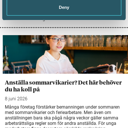
anställd kunde köpa en konsertbiljett för sitt
Deny
friskvårdsbidrag och om det kunde ses som en skattefri
personalförmån. Vad kan egentligen en anställd använda
sitt friskvårdsbidrag till? I den här artikeln får du veta mer.
Anställa sommarvikarier? Det här behöver
du ha koll på
8 juni 2026
Många företag förstärker bemanningen under sommaren
med sommarvikarier och feriearbetare. Men även om
anställningen bara ska pågå några veckor gäller samma
arbetsrättsliga regler som för andra anställda. För unga