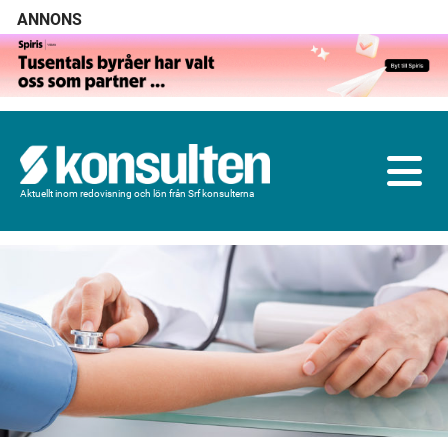
ANNONS
Aktuellt inom redovisning och lön från Srf konsulterna