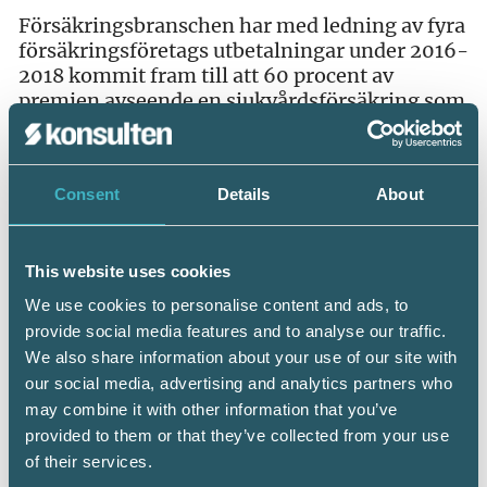
Försäkringsbranschen har med ledning av fyra
försäkringsföretags utbetalningar under 2016-
2018 kommit fram till att 60 procent av
premien avseende en sjukvårdsförsäkring som
omfattar både skattefria och skattepliktiga
insatser bör förmånsbeskattas.
Consent
Details
About
Skatteverket anser att branschens beräkning
är tillförlitlig. Den skattepliktiga förmånen
kan därför beräknas till 60 procent av
försäkringspremien.
This website uses cookies
We use cookies to personalise content and ads, to
Skatteverkets ställningstagande 2019-06-10
provide social media features and to analyse our traffic.
We also share information about your use of our site with
our social media, advertising and analytics partners who
may combine it with other information that you’ve
provided to them or that they’ve collected from your use
of their services.