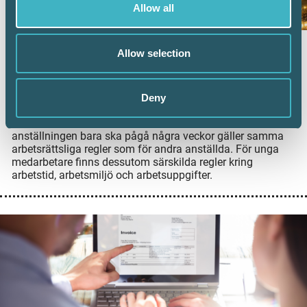
Allow all
Anställa sommarvikarier? Det här behöver
Allow selection
du ha koll på
8 juni 2026
Deny
Många företag förstärker bemanningen under sommaren
med sommarvikarier och feriearbetare. Men även om
anställningen bara ska pågå några veckor gäller samma
arbetsrättsliga regler som för andra anställda. För unga
medarbetare finns dessutom särskilda regler kring
arbetstid, arbetsmiljö och arbetsuppgifter.