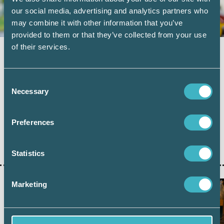
our social media, advertising and analytics partners who
may combine it with other information that you’ve
provided to them or that they’ve collected from your use
of their services.
Vad kan friskvårdsbidraget användas till?
8 juni 2026
Consent
Arbetsgivare kan erbjuda sina anställda ett
Necessary
friskvårdsbidrag, men det finns några saker att tänka på
Selection
för att bidraget ska vara skattefritt. Nyligen avgjorde
Högsta förvaltningsdomstolen (HFD) frågan om en
anställd kunde köpa en konsertbiljett för sitt
Preferences
friskvårdsbidrag och om det kunde ses som en skattefri
personalförmån. Vad kan egentligen en anställd använda
sitt friskvårdsbidrag till? I den här artikeln får du veta mer.
Statistics
Marketing