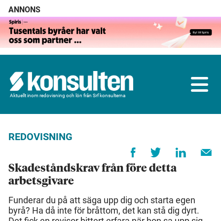
ANNONS
Aktuellt inom redovisning och lön från Srf konsulterna
REDOVISNING
Skadeståndskrav från före detta
arbetsgivare
Funderar du på att säga upp dig och starta egen
byrå? Ha då inte för bråttom, det kan stå dig dyrt.
Det fick en revisor bittert erfara när hon sa upp sig