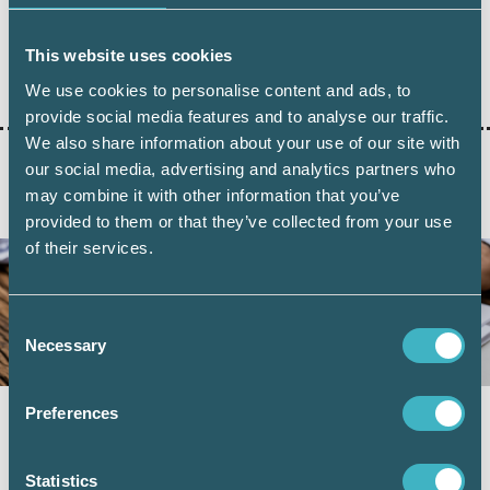
This website uses cookies
Dela:
We use cookies to personalise content and ads, to
provide social media features and to analyse our traffic.
We also share information about your use of our site with
our social media, advertising and analytics partners who
may combine it with other information that you’ve
AKTUELLA ARTIKLAR
provided to them or that they’ve collected from your use
of their services.
Consent
Necessary
Selection
Preferences
Momsregistrering hos Skatteverket – nya
regler från den 1 juli
Statistics
4 juni 2026