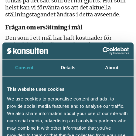
tolkas på det sätt som det har gjorts. Hur som
helst kan vi förvänta oss att det aktuella
ställningstagandet ändras i detta avseende.
Frågan om ersättning i mål
Den som i ett mål har haft kostnader för
ombud, biträde eller utredning kan under vissa
förutsättningar ha rätt till ersättning. Det
gäller om den sökande har fått bifall eller
delvis bifall till sitt yrkande. Ersättning kan
Consent
Details
About
dock inte erhållas för egna kostnader i form av
förlorad arbetstid och liknande.
This website uses cookies
När det gäller hushållsarbete har
We use cookies to personalise content and ads, to
förvaltningsrätten och kammarrätten, med
något enstaka undantag, under många år inte
provide social media features and to analyse our traffic.
beviljat ersättning trots bifall. Besluten har
We also share information about your use of our site with
motiverats med att skatteförfarandelagen inte
our social media, advertising and analytics partners who
är tillämplig på hushållsarbete. Som stöd för
may combine it with other information that you’ve
detta har man hänvisat till allmänt hållna
provided to them or that they’ve collected from your use