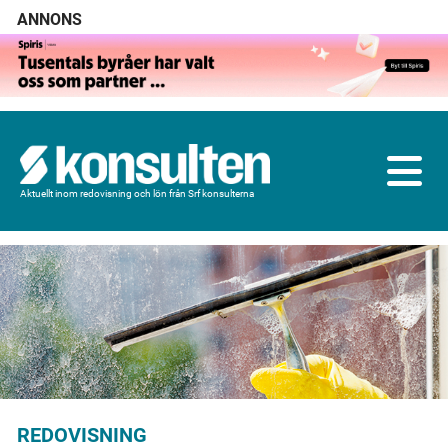
ANNONS
Aktuellt inom redovisning och lön från Srf konsulterna
REDOVISNING