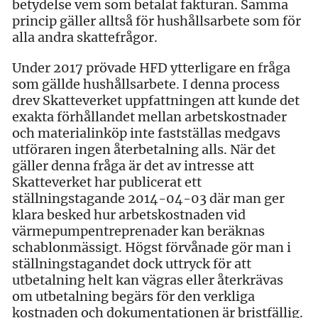
betydelse vem som betalat fakturan. Samma
princip gäller alltså för hushållsarbete som för
alla andra skattefrågor.
Under 2017 prövade HFD ytterligare en fråga
som gällde hushållsarbete. I denna process
drev Skatteverket uppfattningen att kunde det
exakta förhållandet mellan arbetskostnader
och materialinköp inte fastställas medgavs
utföraren ingen återbetalning alls. När det
gäller denna fråga är det av intresse att
Skatteverket har publicerat ett
ställningstagande 2014-04-03 där man ger
klara besked hur arbetskostnaden vid
värmepumpentreprenader kan beräknas
schablonmässigt. Högst förvånade gör man i
ställningstagandet dock uttryck för att
utbetalning helt kan vägras eller återkrävas
om utbetalning begärs för den verkliga
kostnaden och dokumentationen är bristfällig.