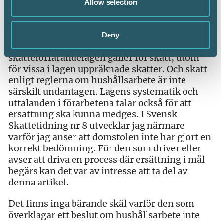
jag ha fel, men som jag ser det framgår det
Allow selection
direkt av skatteförfarandelagens
tillämpningsbestämmelser i 2 kap. att reglerna
om ersättning i mål även gäller hushållsarbete.
Deny
Av bestämmelserna framgår det att
skatteförfarandelagen gäller för skatt, utom
för vissa i lagen uppräknade skatter. Och skatt
enligt reglerna om hushållsarbete är inte
särskilt undantagen. Lagens systematik och
uttalanden i förarbetena talar också för att
ersättning ska kunna medges. I Svensk
Skattetidning nr 8 utvecklar jag närmare
varför jag anser att domstolen inte har gjort en
korrekt bedömning. För den som driver eller
avser att driva en process där ersättning i mål
begärs kan det var av intresse att ta del av
denna artikel.
Det finns inga bärande skäl varför den som
överklagar ett beslut om hushållsarbete inte