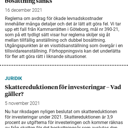
bosättning sänks
16 december 2021
Reglerna om avdrag för ökade levnadskostnader
innehåller många detaljer och det är lätt att göra fel. Vi tar
upp ett fall från Kammarrätten i Göteborg, mål nr 390-21,
som på ett tydligt sätt visar hur reglerna skiljer sig åt
mellan tillfällig anställning och dubbel bo­sättning.
Utgångspunkten är en visstidsanställning som övergår i en
tillsvidare­anställning. Förhoppningsvis kan det underlätta
för fler att göra rätt i liknande situationer.
JURIDIK
Skattereduktionen för investeringar – Vad
gäller?
5 november 2021
Nu har riksdagen nyligen beslutat om skattereduktionen
för investeringar under 2021. Skattereduktionen är 3,9
procent av utgifterna för investeringen och kommer räknas
av från skatten för det beskattningsår som avslutas den