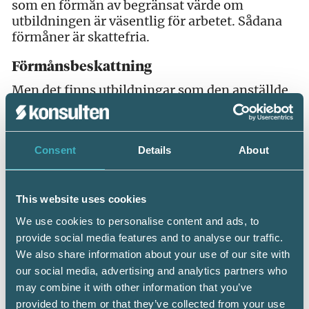
som en förmån av begränsat värde om
utbildningen är väsentlig för arbetet. Sådana
förmåner är skattefria.
Förmånsbeskattning
Men det finns utbildningar som den anställde
ska förmånsbeskattas för om arbetsgivaren
betalar även om kunskapen förutsätts för
arbetet. Ett exempel är om den anställde
Consent
Details
About
saknar körkort och hon eller han får en
körkortsutbildning för personbil betald av
arbetsgivaren.
This website uses cookies
Utbildningskontrakt
We use cookies to personalise content and ads, to
När en arbetsgivare bekostar en anställds
provide social media features and to analyse our traffic.
utbildning kan det finnas ett önskemål från
We also share information about your use of our site with
arbetsgivarens sida om att den anställde ska
our social media, advertising and analytics partners who
arbeta kvar en viss tid eller återbetala en del av
may combine it with other information that you’ve
utbildningskostnaden om anställningen
provided to them or that they’ve collected from your use