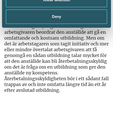
anledningen till att anställningen upphör.
Vid sedvanlig kompetensutveckling är det inte
Deny
rimligt att arbetstagaren ska bli
återbetalningsskyldig. Detsamma gäller om
arbetsgivaren beordrat den anställde att gå en
omfattande och kostsam utbildning. Men om
det är arbetstagaren som tagit initiativ och mer
eller mindre övertalat arbetsgivaren att få
genomgå en sådan utbildning talar mycket för
att den anställde kan bli återbetalningsskyldig
om det är fråga om en utbildning som ger den
anställde ny kompetens.
Återbetalningsskyldigheten bör i ett sådant fall
trappas av och inte omfatta längre tid än ett år
efter avslutad utbildning.