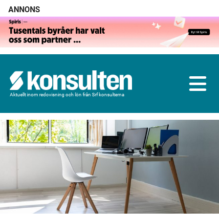
ANNONS
Aktuellt inom redovisning och lön från Srf konsulterna