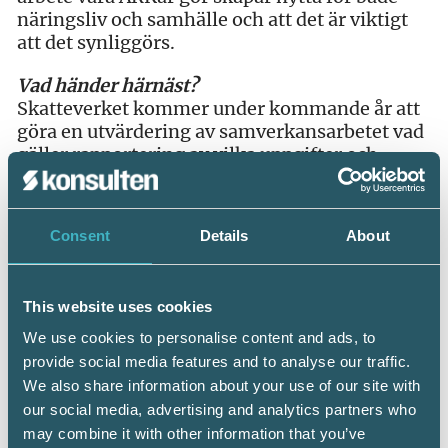
näringsliv och samhälle och att det är viktigt
att det synliggörs.
Vad händer härnäst?
Skatteverket kommer under kommande år att
göra en utvärdering av samverkansarbetet vad
gäller rapportering av vilka uppgifter och
deklarationer som ARK har utfört. Vi följer
givetvis utvecklingen och kommer att ha
fortsatt nära dialog med Skatteverket. Här är
Consent
Details
About
det viktigt att vi visar upp en gemensam
tydlighet genom att anmäla sig till samverkan.
This website uses cookies
Läs mer och ta del av rapporten som
presenterades >>
We use cookies to personalise content and ads, to
provide social media features and to analyse our traffic.
We also share information about your use of our site with
our social media, advertising and analytics partners who
may combine it with other information that you’ve