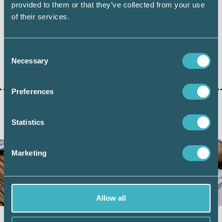
provided to them or that they’ve collected from your use
of their services.
Consent
Necessary
Dela:
Selection
Preferences
Statistics
AKTUELLA ARTIKLAR
Marketing
Allow all
Momsregistrering hos Skatteverket – nya