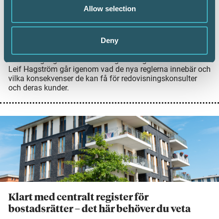
Allow selection
regler från den 1 juli
4 juni 2026
Deny
Den 1 juli 2026 får Skatteverket utökade möjligheter dels
att neka momsregistrering och att avregistrera från moms,
dels att ogiltigförklara momsregistreringsnummer i VIES.
Leif Hagström går igenom vad de nya reglerna innebär och
vilka konsekvenser de kan få för redovisningskonsulter
och deras kunder.
Klart med centralt register för
bostadsrätter – det här behöver du veta