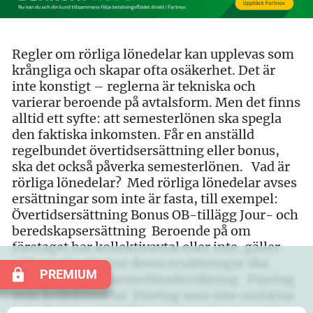
Regler om rörliga lönedelar kan upplevas som
krångliga och skapar ofta osäkerhet. Det är
inte konstigt – reglerna är tekniska och
varierar beroende på avtalsform. Men det finns
alltid ett syfte: att semesterlönen ska spegla
den faktiska inkomsten. Får en anställd
regelbundet övertidsersättning eller bonus,
ska det också påverka semesterlönen. Vad är
rörliga lönedelar? Med rörliga lönedelar avses
ersättningar som inte är fasta, till exempel:
Övertidsersättning Bonus OB-tillägg Jour- och
beredskapsersättning Beroende på om
företaget har kollektivavtal eller inte, gäller
olika regler för hur dessa ersättningar ska
PREMIUM
hanteras vid semesterlöneberäkning. Företag
utan kollektivavtal Företag som inte omfattas
av kollektivavtal följer semesterlagens regler.