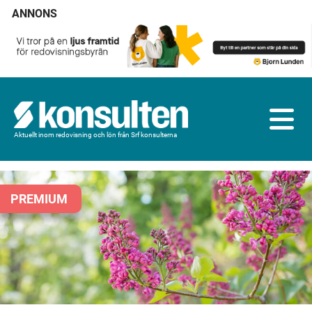
ANNONS
Aktuellt inom redovisning och lön från Srf konsulterna
PREMIUM