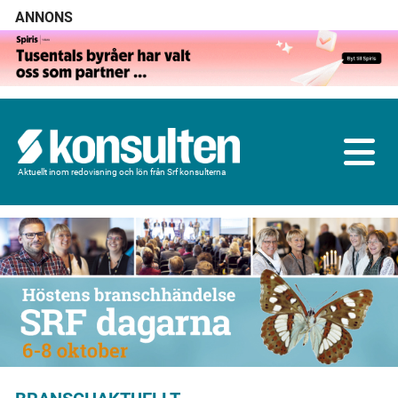
ANNONS
Aktuellt inom redovisning och lön från Srf konsulterna