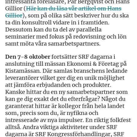
intressanta föreläsare, Pär Bergqvist och Hans
Gillior (
Här kan du läsa vår artikel om Hans
Gillior
), som på olika sätt beskriver hur du ska
ta din konsultroll vidare in i framtiden.
Dessutom kan du ta del av parallella
seminarier med fokus på redovisning och lön
samt möta våra samarbetspartners.
Den 7-8 oktober
fortsätter SRF dagarna i
anslutning till mässan Ekonomi & Företag på
Kistamässan. Där samlas branschens ledande
leverantörer vilket ger dig en unik möjlighet
att jämföra erbjudanden och produkter.
Kanske hittar du en ny samarbetspartner som
kan ge dig exakt det du efterfrågar? Något du
garanterat hittar är kollegor från hela landet
som, precis som du, är nyfikna och
intresserade av nya impulser. En riktig folkfest
alltså. Andra viktiga aktiviteter under SRF
dagarna är SRF Kongressförhandlingar, SRF