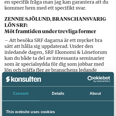
en specifik fråga man jag kan garantera att du
kommer hem med ett specifikt svar.
ZENNIE SJÖLUND, BRANSCHANSVARIG
LÖN SRF:
Möt framtiden under trevliga former
– Att besöka SRF dagarna är ett mycket bra
sätt att hålla sig uppdaterad. Under den
inledande dagen, SRF Ekonomi & Löneforum
kan du både ta del av intressanta seminarier
som är specialsydda för dig som jobbar med
lön och träffa fler av branschens ledande
leverantörer. Vi kommer också att ”ta pulsen
på” löneprogramleverantörerna för att få veta
hur de ser på den allt intensivare
digitaliseringen och hur de tror att framtidens
Consent
Details
About
arbetssituation blir för lönekonsulter.
Dessutom genomförs SRF dagarna i
anslutning till mässan Ekonomi & Företag som
This website uses cookies