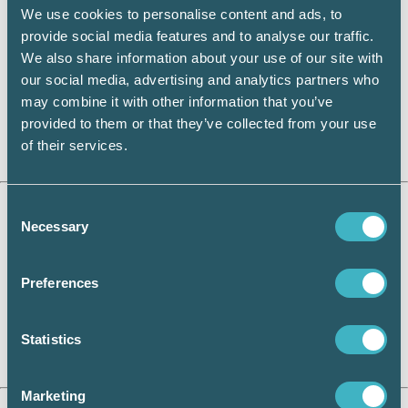
är väl värt ett besök. SRF har med sin långa
We use cookies to personalise content and ads, to
erfarenhet av redovisning även stor kännedom
provide social media features and to analyse our traffic.
om lönebranschen, och har nu tagit stora kliv
We also share information about your use of our site with
in i rollen som branschorganisation för dig
our social media, advertising and analytics partners who
som jobbar med lön. Branschen är i förändring
may combine it with other information that you’ve
och SRF dagarna ger dig möjlighet att under
provided to them or that they’ve collected from your use
trevliga former möta framtiden tillsammans
of their services.
med kollegor från hela landet.
Valberedningens förslag till SRFs kongress
Consent
2015
Necessary
Selection
På srfkonsult.se kan du hämta
valberedningens nomineringar till
Preferences
förtroendevalda inom SRF. Logga in på Mina
sidor klicka på medlemssidor och under
menyn kongress/kongresshandlingar finns
Statistics
förslaget.
Marketing
Årets ARK och Årets ALK – ny utmärkelse i